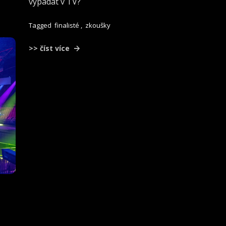
vypadat v TV?
Tagged
finalisté
,
zkoušky
>> číst více