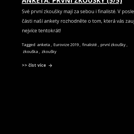
ANKETA: PRVNÍ ZKOUŠKY (5/5)
Své první zkoušky mají za sebou i finalisté. V posl
části naší ankety rozhodněte o tom, která vás zau
nejvíce tentokrát!
Tagged
anketa
,
Eurovize 2019
,
finalisté
,
první zkoušky
,
zkouška
,
zkoušky
>> číst více