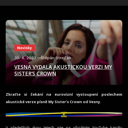
Novinky
30. 4. 2023
Štěpán Strejček
VESNA VYDALA AKUSTICKOU VERZI MY
SISTER’S CROWN
Zkraťte si čekání na eurovizní vystoupení poslechem
akustické verze písně My Sister’s Crown od Vesny.
V předešlých dvou letech jste na oficiálním YouTube kanálu