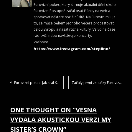
Eurovizní pokec, který shrnuje aktuální dění okolo
Eurovize. Postupně začal psát články na web a
spravovat některé sociální sítě. Na Eurovizi miluje
to, že může během jednoho večera procestovat
celou Evropu a nasát různé kultury. Ve volné čase
rád cvičí nebo navštěvuje koncerty.
Website
https://www.instagram.com/stepiino/
NAVIGACE
Eurovizní pokec: Jak král Karel III. odstartoval v Liverpoolu letošní eurovizní maraton.
Začaly první zkoušky Eurovize 2023 v Liverpoolu
PRO
PŘÍSPĚVEK
ONE THOUGHT ON “
VESNA
VYDALA AKUSTICKOU VERZI MY
SISTER’S CROWN
”