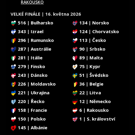
RAKOUSKO
VELKÉ FINÁLE | 16. května 2026
516 | Bulharsko
134 | Norsko
343 | Izrael
124 | Chorvatsko
296 | Rumunsko
113 | Česko
287 | Austrálie
90 | Srbsko
281 | Itálie
89 | Malta
279 | Finsko
75 | Kypr
243 | Dánsko
51 | Švédsko
226 | Moldavsko
36 | Belgie
221 | Ukrajina
22 | Litva
220 | Řecko
12 | Německo
158 | Francie
6 | Rakousko
150 | Polsko
1 | S. království
145 | Albánie