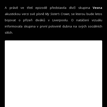
A právě ve třetí epizodě představila dívčí skupina
Vesna
akustickou verzi své písně
My Sister’s Crown
, se kterou bude letos
bojovat o přízeň diváků v Liverpoolu. O natáčení vizuálu
informovala skupina v první polovině dubna na svých sociálních
sítích.