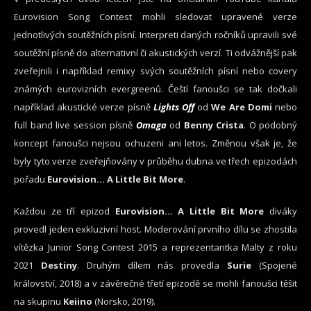
Eurovision Song Contest mohli sledovat upravené verze
jednotlivých soutěžních písní. Interpreti daných ročníků upravili své
soutěžní písně do alternativní či akustických verzí. Ti odvážnější pak
zveřejnili i například remixy svých soutěžních písní nebo covery
známých eurovizních evergreenů. Čeští fanoušci se tak dočkali
například akustické verze písně
Lights Off
od
We Are Domi
nebo
full band live session písně
Omaga
od
Benny Crista
. O podobný
koncept fanoušci nejsou ochuzeni ani letos. Změnou však je, že
byly tyto verze zveřejňovány v průběhu dubna ve třech epizodách
pořadu
Eurovision… A Little Bit More
.
Každou ze tří epizod
Eurovision… A Little Bit More
diváky
provedl jeden exkluzivní host. Moderování prvního dílu se zhostila
vítězka Junior Song Contest 2015 a reprezentantka Malty z roku
2021
Destiny
. Druhým dílem nás provedla
Surie
(Spojené
království, 2018) a v závěrečné třetí epizodě se mohli fanoušci těšit
na skupinu
Keiino
(Norsko, 2019).