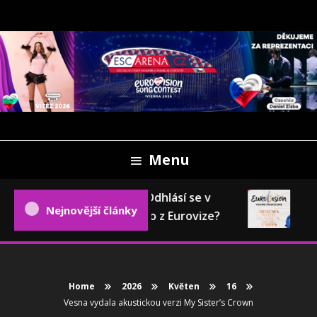
Skip
To
Content
Oficiální český fanweb a fanklub Eurovize
ESCARENA.CZ
Menu
Eurovizní pokec: Odhlásí se v
Eur
Nejnovější články
příštím roce Česko z Eurovize?
202
Home
2026
Květen
16
Vesna vydala akustickou verzi My Sister’s Crown