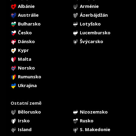
Albánie
Arménie
Austrálie
Ázerbájdžán
Bulharsko
Lotyšsko
Česko
Lucembursko
Dánsko
Švýcarsko
Kypr
Malta
Norsko
Rumunsko
Ukrajina
Ostatní země
Bělorusko
Nizozemsko
Irsko
Rusko
Island
S. Makedonie