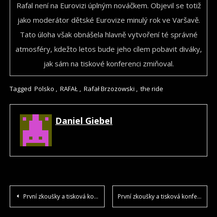
Rafal není na Eurovizi úplným nováčkem. Objevil se totiž
jako moderátor dětské Eurovize minulý rok ve Varšavě.
Tato úloha však obnášela hlavně vytvoření té správné
atmosféry, kdežto letos bude jeho cílem pobavit diváky,
jak sám na tiskové konferenci zmiňoval.
Tagged
Polsko
,
RAFAŁ
,
Rafał Brzozowski
,
the ride
Daniel Giebel
NAVIGACE
První zkoušky a tisková konference Rakouska
První zkoušky a tisková konference Moldavska