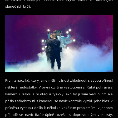
slunečních brýlí.
První z nácviků, který jsme měli možnost zhlédnout, s sebou přinesl
některé nedostatky. V první čtvrtině vystoupení si Rafał pohrává s
kamerou, rukou s ní otáčí a fyzicky jako by ji sám vedl. S tím ale
přišlo zaškobrtnutí, s kamerou se navíc kontrole vymkl i jeho hlas. V
průběhu výstupu došlo k několika vokálním problémům, v jednom
případě se navíc Rafał úplně rozešel s doprovodnými vokalisty.