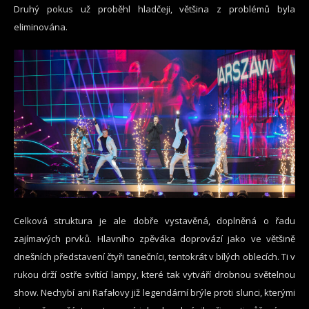
Druhý pokus už proběhl hladčeji, většina z problémů byla
eliminována.
Celková struktura je ale dobře vystavěná, doplněná o řadu
zajímavých prvků. Hlavního zpěváka doprovází jako ve většině
dnešních představení čtyři tanečníci, tentokrát v bílých oblecích. Ti v
rukou drží ostře svítící lampy, které tak vytváří drobnou světelnou
show. Nechybí ani Rafałovy již legendární brýle proti slunci, kterými