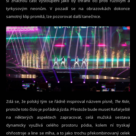
si značnou část vystoupení jako by chránil oči proti růžovým a
tyrkysovým neonům. V pozadí se na obrazovkách dokonce
samotný klip promítá, lze pozorovat další tanečnice.
Zdá se, že polský tým se řádně inspiroval názvem písně,
The Ride
,
protože toto číslo je pořádná jízda. Přestože bude muset Rafał ještě
na některých aspektech zapracovat, celá mužská sestava
dynamicky využívá celého prostoru pódia, kolem ní tryskají
ohňostroje a line se mlha, a to jako trochu překombinovaný celek