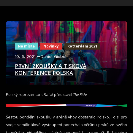
Na místě
Novinky
Rotterdam 2021
10. 5. 2021
Daniel Giebel
PRVNÍ ZKOUŠKY A TISKOVÁ
KONFERENCE POLSKA
Polský reprezentant Rafał představil
The Ride
.
Šestou pondělní zkoušku v aréně Ahoy obstaralo Polsko. To si pro
svoje semifinálové vystoupení ponechalo většinu prvků ze svého
tanečního videoklipu, včetně neonových barev či Rafałových