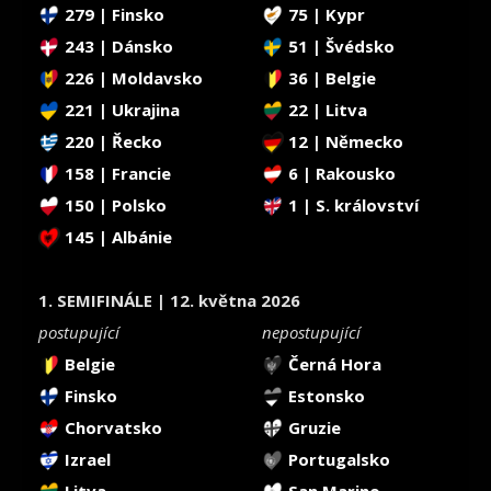
279 | Finsko
75 | Kypr
243 | Dánsko
51 | Švédsko
226 | Moldavsko
36 | Belgie
221 | Ukrajina
22 | Litva
220 | Řecko
12 | Německo
158 | Francie
6 | Rakousko
150 | Polsko
1 | S. království
145 | Albánie
1. SEMIFINÁLE | 12. května 2026
postupující
nepostupující
Belgie
Černá Hora
Finsko
Estonsko
Chorvatsko
Gruzie
Izrael
Portugalsko
Litva
San Marino