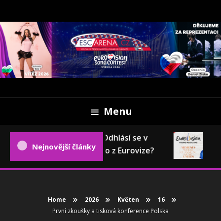
Skip
To
Content
Oficiální český fanweb a fanklub Eurovize
ESCARENA.CZ
Menu
Eurovizní pokec: Odhlásí se v
Eur
Nejnovější články
příštím roce Česko z Eurovize?
202
Home
2026
Květen
16
První zkoušky a tisková konference Polska