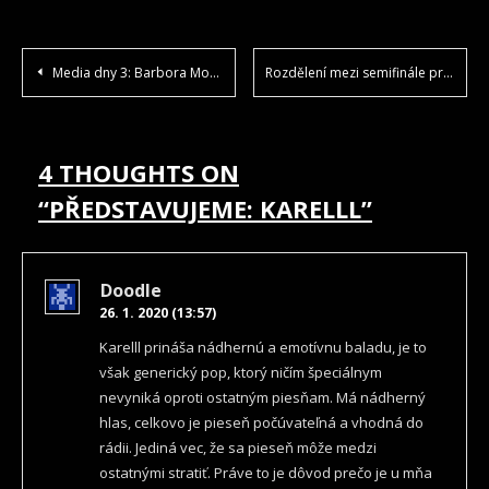
NAVIGACE
Media dny 3: Barbora Mochowa
Rozdělení mezi semifinále proběhne již za pár dní!
PRO
PŘÍSPĚVEK
4 THOUGHTS ON
“
PŘEDSTAVUJEME: KARELLL
”
Doodle
26. 1. 2020 (13:57)
Karelll prináša nádhernú a emotívnu baladu, je to
však generický pop, ktorý ničím špeciálnym
nevyniká oproti ostatným piesňam. Má nádherný
hlas, celkovo je pieseň počúvateľná a vhodná do
rádii. Jediná vec, že sa pieseň môže medzi
ostatnými stratiť. Práve to je dôvod prečo je u mňa