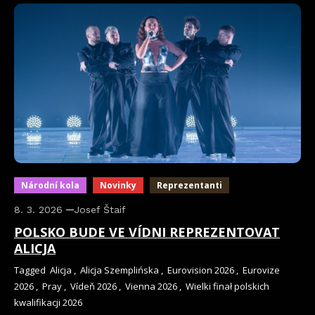
Národní kola
Novinky
Reprezentanti
8. 3. 2026
Josef Štaif
POLSKO BUDE VE VÍDNI REPREZENTOVAT
ALICJA
Tagged
Alicja
,
Alicja Szemplińska
,
Eurovision 2026
,
Eurovize
2026
,
Pray
,
Vídeň 2026
,
Vienna 2026
,
Wielki finał polskich
kwalifikacji 2026