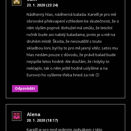
23. 1. 2020 (23:24)
Nádherný hlas, nádherná balada. Karelll je pro mě
obrovské překvapení vzhledem ke skutečnosti, že o
něm slyším poprvé. Bohužel má smůlu, že letošní
ročník bude asi nabitý baladama, proto je u mě na
druhém místě. Škoda, že nesoutěžil s touto
skladbou loni, byl by to pro mě jasný vítěz. Letos mu
hlas nedám pouze z důvodu, že právě balad bude
nejspíše letos hodně. Ale doufám, že i kdyby to
neklaplo, tak o něm ještě hodně uslyšíme a na
Eurovizi ho vyšleme třeba hned za rok 🙂
Odpovědět
Alena
20. 1. 2020 (18:17)
Karelll je pro mně jediným zpěvákem z této