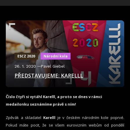
ESCZ 2020
Národní kola
26. 1. 2020
Pavel Giebel
PŘEDSTAVUJEME: KARELLL
Číslo čtyři si vytáhl Karelll, a proto se dnes v rámci
medailonku seznámíme právě s ním!
Zpěvák a skladatel
Karelll
je v českém národním kole poprvé.
Pokud máte pocit, že se všem eurovizním webům od pondělí