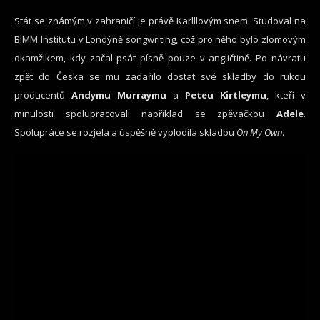
Stát se známým v zahraničí je právě Karlllovým snem. Studoval na
BIMM Institutu v Londýně songwriting, což pro něho bylo zlomovým
okamžikem, kdy začal psát písně pouze v angličtině. Po návratu
zpět do Česka se mu zadařilo dostat své skladby do rukou
producentů
Andymu Murraymu
a
Peteu Kirtleymu
, kteří v
minulosti spolupracovali například se zpěvačkou
Adele
.
Spolupráce se rozjela a úspěšně vyplodila skladbu
On My Own
.