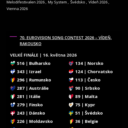
Melodifestivalen 2026
,
My System
,
Švédsko
,
Vídeň 2026
,
Vienna 2026
70. EUROVISION SONG CONTEST 2026 – VÍDEŇ,
RAKOUSKO
VELKÉ FINÁLE | 16. května 2026
516 | Bulharsko
134 | Norsko
343 | Izrael
124 | Chorvatsko
296 | Rumunsko
113 | Česko
287 | Austrálie
90 | Srbsko
281 | Itálie
89 | Malta
279 | Finsko
75 | Kypr
243 | Dánsko
51 | Švédsko
226 | Moldavsko
36 | Belgie