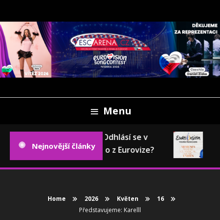
Skip
To
Content
Oficiální český fanweb a fanklub Eurovize
ESCARENA.CZ
Menu
Eurovizní pokec: Odhlásí se v
Eur
Nejnovější články
příštím roce Česko z Eurovize?
202
Home
2026
Květen
16
Představujeme: Karelll