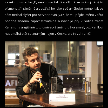
zaseklo písmenko „l“, není tomu tak. Karelll má ve svém jméně tři
písmena „l“ záměrně a používá ho jako své umělecké jméno. Jak se
sám nechal slyšet pro server Novinky.cz, že mu přijde jméno v této
podobě snadno zapamatovatelné a navíc je prý v rodině třetím
Karlem. I v angličtině toto umělecké jméno dává smysl, což Karlllovi
napomáhá stát se známým nejen v Česku, ale i v zahraničí.