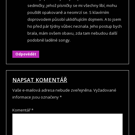
sedmičky, jehož písničky se mi všechny líbí, mohu
pouštět opakovaně a neomrzí se. S klavírním
doprovodem působí uklidňujícím dojmem. A to jsem
ho před pár týdny vůbec neznala. Jeho postup bych
brala, mám ovšem obavu, zda tam nebudou další
podobně laděné songy.
Odpovědět
NAPSAT KOMENTÁŘ
Vaše e-mailová adresa nebude zveřejněna.
Vyžadované
informace jsou označeny
*
Komentář
*