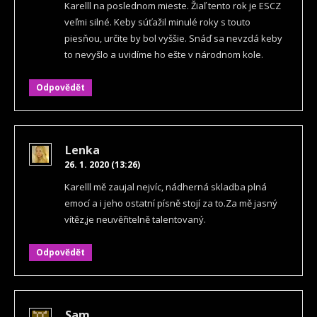
Karelll na poslednom mieste. Žiaľ tento rok je ESCZ
veľmi silné. Keby súťažil minulé roky s touto
piesňou, určite by bol vyššie. Snáď sa nevzdá keby
to nevyšlo a uvidíme ho ešte v národnom kole.
Odpovědět
Lenka
26. 1. 2020 (13:26)
Karelll mě zaujal nejvíc, nádherná skladba plná
emocí a i jeho ostatní písně stojí za to.Za mě jasný
vítěz,je neuvěřitelně talentovaný.
Odpovědět
Sam