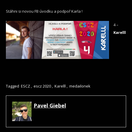
Stáhni si novou FB úvodku a podpoř Karla !
4 –
Karelll
Tagged
ESCZ
,
escz 2020
,
Karelll
,
medailonek
Pavel Giebel