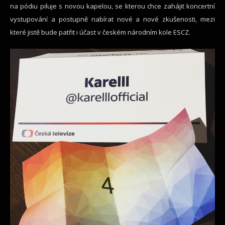
na pódiu piluje s novou kapelou, se kterou chce zahájit koncertní
vystupování a postupně nabírat nové a nové zkušenosti, mezi
které jistě bude patřit i účast v českém národním kole ESCZ.