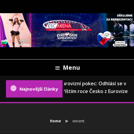
Skip
To
Content
Oficiální český fanweb a fanklub Eurovize
ESCARENA.CZ
Menu
Eurovizní pokec: Odhlásí se v
Nejnovější články
příštím roce Česko z Eurovize?
Home
vincent