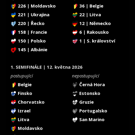
226 | Moldavsko
36 | Belgie
221 | Ukrajina
22 | Litva
220 | Řecko
12 | Německo
158 | Francie
6 | Rakousko
150 | Polsko
1 | S. království
145 | Albánie
1. SEMIFINÁLE | 12. května 2026
postupující
nepostupující
Belgie
Černá Hora
Finsko
Estonsko
Chorvatsko
Gruzie
Izrael
Portugalsko
Litva
San Marino
Moldavsko