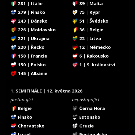
281 | Itálie
89 | Malta
279 | Finsko
75 | Kypr
243 | Dánsko
51 | Švédsko
226 | Moldavsko
36 | Belgie
221 | Ukrajina
22 | Litva
220 | Řecko
12 | Německo
158 | Francie
6 | Rakousko
150 | Polsko
1 | S. království
145 | Albánie
1. SEMIFINÁLE | 12. května 2026
postupující
nepostupující
Belgie
Černá Hora
Finsko
Estonsko
Chorvatsko
Gruzie
Izrael
Portugalsko