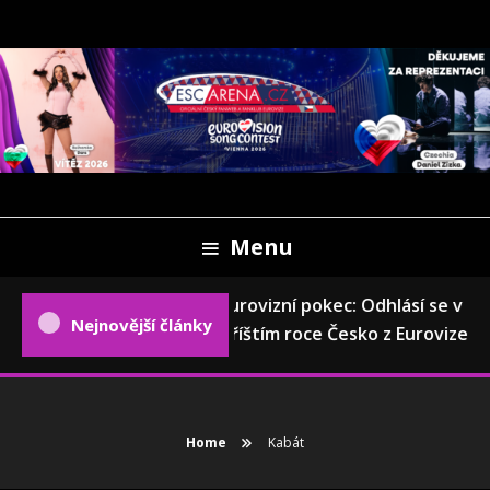
Skip
To
Content
Oficiální český fanweb a fanklub Eurovize
ESCARENA.CZ
Menu
Eurovizní pokec: Odhlásí se v
Nejnovější články
příštím roce Česko z Eurovize?
Home
Kabát