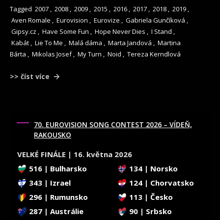
Tagged
2007
,
2008
,
2009
,
2015
,
2016
,
2017
,
2018
,
2019
,
Aven Romale
,
Eurovision
,
Eurovize
,
Gabriela Gunčíková
,
Gipsy.cz
,
Have Some Fun
,
Hope Never Dies
,
I Stand
,
Kabát
,
Lie To Me
,
Malá dáma
,
Marta Jandová
,
Martina
Bárta
,
Mikolas Josef
,
My Turn
,
Noid
,
Tereza Kerndlová
>> číst více
70. EUROVISION SONG CONTEST 2026 – VÍDEŇ,
RAKOUSKO
VELKÉ FINÁLE | 16. května 2026
516 | Bulharsko
134 | Norsko
343 | Izrael
124 | Chorvatsko
296 | Rumunsko
113 | Česko
287 | Austrálie
90 | Srbsko