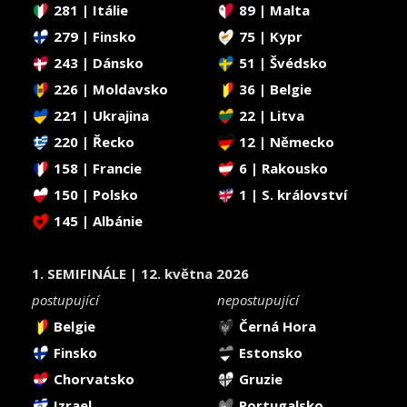
281 | Itálie
89 | Malta
279 | Finsko
75 | Kypr
243 | Dánsko
51 | Švédsko
226 | Moldavsko
36 | Belgie
221 | Ukrajina
22 | Litva
220 | Řecko
12 | Německo
158 | Francie
6 | Rakousko
150 | Polsko
1 | S. království
145 | Albánie
1. SEMIFINÁLE | 12. května 2026
postupující
nepostupující
Belgie
Černá Hora
Finsko
Estonsko
Chorvatsko
Gruzie
Izrael
Portugalsko