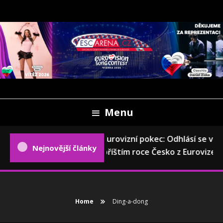
Skip
To
Content
Oficiální český fanweb a fanklub Eurovize
ESCARENA.CZ
Menu
Eurovizní pokec: Odhlásí se v
Nejnovější články
příštím roce Česko z Eurovize?
Home
Ding-a-dong