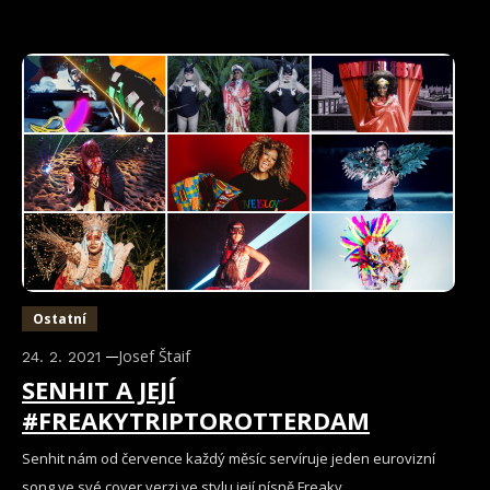
Ostatní
Josef Štaif
24. 2. 2021
SENHIT A JEJÍ
#FREAKYTRIPTOROTTERDAM
Senhit nám od července každý měsíc servíruje jeden eurovizní
song ve své cover verzi ve stylu její písně Freaky.