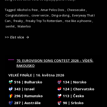
Tagged
Alkohol is free
,
Amar Pelos Dois
,
Cheesecake
,
Congratulations
,
cover verze
,
Ding-a-dong
,
Everyway That I
Can
,
freaky
,
Freaky Trip To Rotterdam
,
rise like a phoenix
,
senhit
,
Waterloo
>> číst více
70. EUROVISION SONG CONTEST 2026 – VÍDEŇ,
RAKOUSKO
VELKÉ FINÁLE | 16. května 2026
516 | Bulharsko
134 | Norsko
343 | Izrael
124 | Chorvatsko
296 | Rumunsko
113 | Česko
287 | Austrálie
90 | Srbsko