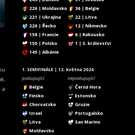
226 | Moldavsko
36 | Belgie
221 | Ukrajina
22 | Litva
220 | Řecko
12 | Německo
158 | Francie
6 | Rakousko
150 | Polsko
1 | S. království
145 | Albánie
ou
1. SEMIFINÁLE | 12. května 2026
postupující
nepostupující
ně,
Belgie
Černá Hora
a a
Finsko
Estonsko
Chorvatsko
Gruzie
Izrael
Portugalsko
Litva
San Marino
Moldavsko