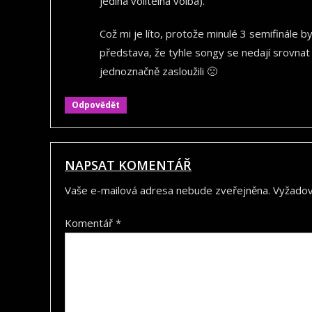
jediná volitelná volba).
Což mi je líto, protože minulé 3 semifinále
představa, že tyhle songy se nedají srovnat
jednoznačně zasloužili 🙁
Odpovědět
NAPSAT KOMENTÁŘ
Vaše e-mailová adresa nebude zveřejněna.
Vyžadov
Komentář
*