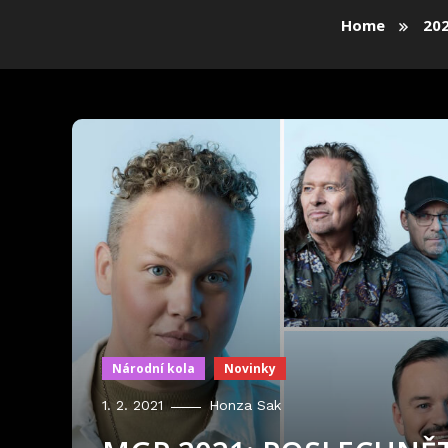
Home
20
Národní kola
Novinky
1. 2. 2021
Honza Sak