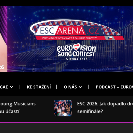
klub Eurovize
ENA.CZ
GAE
KE STAŽENÍ
O NÁS
PODCAST – EUROV
g Musicians
ESC 2026: Jak dopadlo druhé
astí
semifinále?