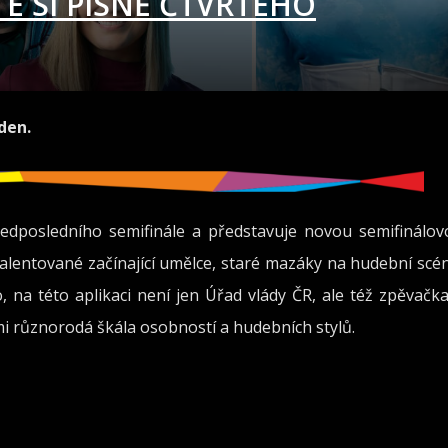
E SI PÍSNĚ ČTVRTÉHO
den.
edposledního semifinále a představuje novou semifinálov
k talentované začínající umělce, staré mazáky na hudební scé
 na této aplikaci není jen Úřad vlády ČR, ale též zpěvačk
lmi různorodá škála osobností a hudebních stylů.