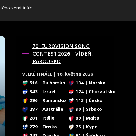
tého semifinále
70. EUROVISION SONG
CONTEST 2026 – VÍDEŇ,
RAKOUSKO
VELKÉ FINÁLE | 16. května 2026
516 | Bulharsko
134 | Norsko
343 | Izrael
124 | Chorvatsko
296 | Rumunsko
113 | Česko
287 | Austrálie
90 | Srbsko
281 | Itálie
89 | Malta
279 | Finsko
75 | Kypr
243 | Dánsko
51 | Švédsko