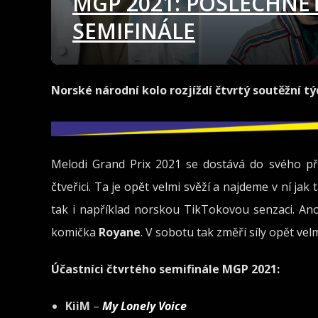
MGP 2021: POSLECHNĚT
SEMIFINÁLE
Norské národní kolo rozjíždí čtvrtý soutěžní tý
Melodi Grand Prix 2021 se dostává do svého př
čtveřici. Ta je opět velmi svěží a najdeme v ní ja
tak i například norskou TikTokovou senzaci. Ano,
komička
Royane
. V sobotu tak změří síly opět ve
Účastníci čtvrtého semifinále MGP 2021:
KiiM
–
My Lonely Voice