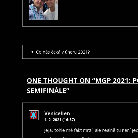
NAVIGACE
Co nás čeká v únoru 2021?
PRO
PŘÍSPĚVEK
ONE THOUGHT ON “
MGP 2021: P
SEMIFINÁLE
”
Venicelien
1. 2. 2021 (16:37)
Jeja, tohle mě fakt mrzí, ale realně tu není je