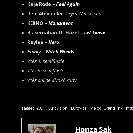
Kaja Rode
–
Feel Again
Rein Alexander
–
Eyes Wide Open
KEiiNO
–
Monument
Blåsemafian ft. Hazel
–
Let Loose
Raylee
–
Hero
Emmy
–
Witch Woods
vítěz 4. semifinále
vítěz 5. semifinále
vítěz online divoké karty
Tagged
2021
,
Eurovision
,
Eurovize
,
Melodi Grand Prix
,
mgp
Honza Sak