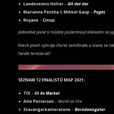
Landeveiens Helter
–
Alt det der
Marianne Pentha
&
Mikkel Gaup
–
Pages
Royane
–
Circus
Jednotlivé písně si můžete poslechnout kliknutím na je
Která píseň vyhraje čtvrté semifinále a stane se t
fandit tentokrát?
SEZNAM 12 FINALISTŮ MGP 2021:
TIX
–
Ut Av Mørket
Atle Pettersen
–
World on Fire
Stavangerkameratene
–
Barndomsgater