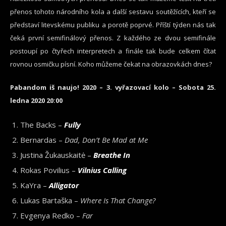
přenos tohoto národního kola a další sestavu soutěžících, kteří se
představí litevskému publiku a porotě poprvé. Příští týden nás tak
čeká první semifinálový přenos. Z každého ze dvou semifinále
postoupí po čtyřech interpretech a finále tak bude celkem čítat
rovnou osmičku písní. Koho můžeme čekat na obrazovkách dnes?
Pabandom iš naujo! 2020 – 3. vyřazovací kolo – Sobota 25.
ledna 2020 20:00
The Backs –
Fully
Bernardas –
Dad, Don’t Be Mad at Me
Justina Žukauskaitė –
Breathe In
Rokas Povilius –
Vilnius Calling
KaYra –
Alligator
Lukas Bartaška –
Where Is That Change?
Evgenya Redko –
Far