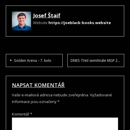
Josef Štaif
Website
https://joeblack-books.website
NAVIGACE
Golden Arena – 7. kolo
DNES: Třetí semifinále MGP 2020 v Norsku
PRO
PŘÍSPĚVEK
NAPSAT KOMENTÁŘ
Vaše e-mailová adresa nebude zveřejněna.
Vyžadované
informace jsou označeny
*
Komentář
*