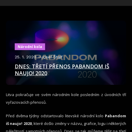
Národní kola
25. 1. 2020
Josef Štaif
DNES: TŘETÍ PŘENOS PABANDOM IŠ
NAUJO! 2020
Litva pokračuje ve svém národním kole posledním z úvodních tří
vyřazovacích přenosů.
Před dvěma týdny odstartovalo litevské národní kolo
Pabandom
iš naujo! 2020
, které došlo změny v názvu, grafice, logu i některých
náležitostí samotných přenosů. Dnes se tak můžeme těšit na třetí