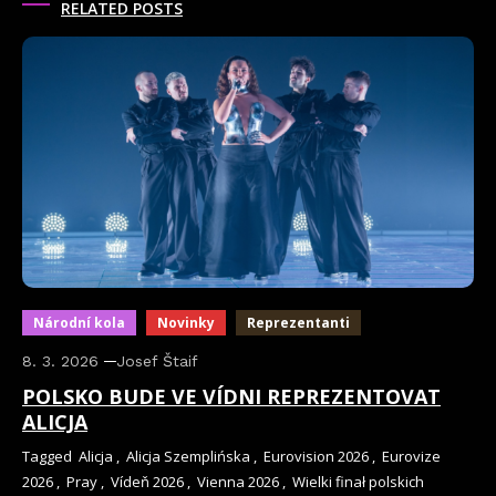
RELATED POSTS
Národní kola
Novinky
Reprezentanti
8. 3. 2026
Josef Štaif
POLSKO BUDE VE VÍDNI REPREZENTOVAT
ALICJA
Tagged
Alicja
,
Alicja Szemplińska
,
Eurovision 2026
,
Eurovize
2026
,
Pray
,
Vídeň 2026
,
Vienna 2026
,
Wielki finał polskich