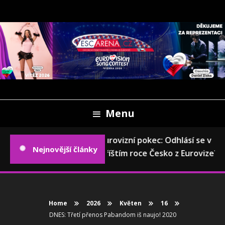
Skip
To
Content
Oficiální český fanweb a fanklub Eurovize
ESCARENA.CZ
Menu
Eurovizní pokec: Odhlásí se v
Nejnovější články
příštím roce Česko z Eurovize?
Home
2026
Květen
16
DNES: Třetí přenos Pabandom iš naujo! 2020