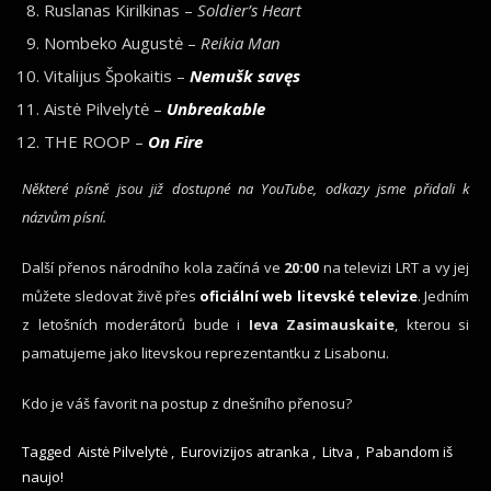
Ruslanas Kirilkinas –
Soldier’s Heart
Nombeko Augustė –
Reikia Man
Vitalijus Špokaitis –
Nemušk savęs
Aistė Pilvelytė –
Unbreakable
THE ROOP –
On Fire
Některé písně jsou již dostupné na YouTube, odkazy jsme přidali k
názvům písní.
Další přenos národního kola začíná ve
20:00
na televizi LRT a vy jej
můžete sledovat živě přes
oficiální web litevské televize
. Jedním
z letošních moderátorů bude i
Ieva Zasimauskaite
, kterou si
pamatujeme jako litevskou reprezentantku z Lisabonu.
Kdo je váš favorit na postup z dnešního přenosu?
Tagged
Aistė Pilvelytė
,
Eurovizijos atranka
,
Litva
,
Pabandom iš
naujo!