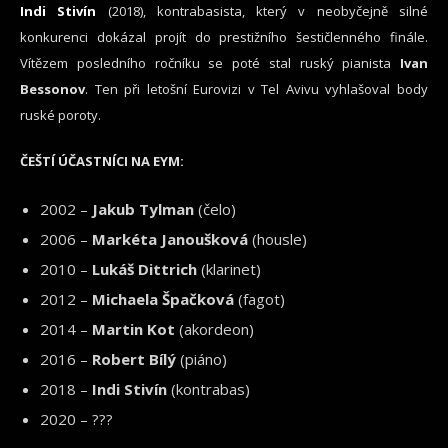
Indi Stivín
(2018), kontrabasista, který v neobyčejně silné
konkurenci dokázal projít do prestižního šestičlenného finále.
Vítězem posledního ročníku se poté stal ruský pianista
Ivan
Bessonov
. Ten při letošní Eurovizi v Tel Avivu vyhlašoval body
ruské poroty.
ČEŠTÍ ÚČASTNÍCI NA EYM:
2002 –
Jakub Tylman
(čelo)
2006 –
Markéta Janoušková
(housle)
2010 –
Lukáš Dittrich
(klarinet)
2012 –
Michaela Špačková
(fagot)
2014 –
Martin Kot
(akordeon)
2016 –
Robert Bílý
(piáno)
2018 –
Indi Stivín
(kontrabas)
2020 – ???