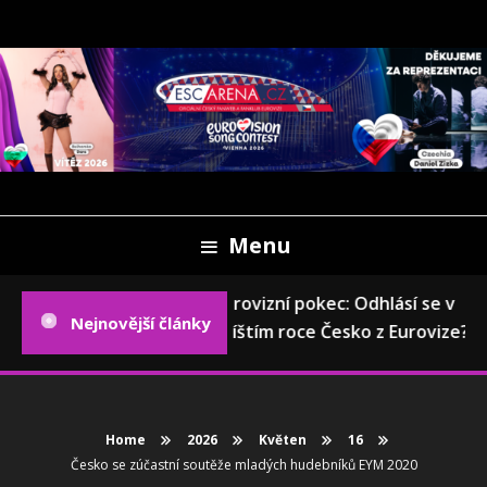
Skip
To
Content
Oficiální český fanweb a fanklub Eurovize
ESCARENA.CZ
Menu
Eurovizní pokec: Odhlásí se v
Nejnovější články
příštím roce Česko z Eurovize?
Home
2026
Květen
16
Česko se zúčastní soutěže mladých hudebníků EYM 2020