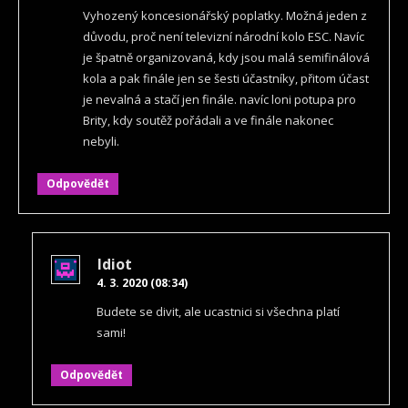
Vyhozený koncesionářský poplatky. Možná jeden z
důvodu, proč není televizní národní kolo ESC. Navíc
je špatně organizovaná, kdy jsou malá semifinálová
kola a pak finále jen se šesti účastníky, přitom účast
je nevalná a stačí jen finále. navíc loni potupa pro
Brity, kdy soutěž pořádali a ve finále nakonec
nebyli.
Odpovědět
Idiot
4. 3. 2020 (08:34)
Budete se divit, ale ucastnici si všechna platí
sami!
Odpovědět