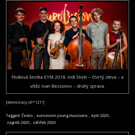
Finálová šestka EYM 2018. Indi Stivín – čtvrtý zleva – a
vítěz Ivan Bessonov – druhý zprava.
[democracy id=“121″]
Tagged
Česko
,
eurovision young musicians
,
eym 2020
,
zagreb 2020
,
záhřeb 2020