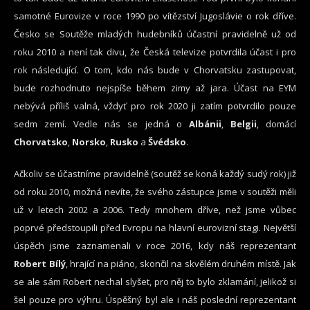
samotné Eurovize v roce 1990 po vítězství Jugoslávie o rok dříve.
Česko se Soutěže mladých hudebníků účastní pravidelně už od
roku 2010 a není tak divu, že Česká televize potvrdila účast i pro
rok následující. O tom, kdo nás bude v Chorvatsku zastupovat,
bude rozhodnuto nejspíše během zimy až jara. Účast na EYM
nebývá příliš valná, vždyť pro rok 2020 ji zatím potvrdilo pouze
sedm zemí. Vedle nás se jedná o
Albánii
,
Belgii
, domácí
Chorvatsko
,
Norsko
,
Rusko
a
Švédsko
.
Ačkoliv se účastníme pravidelně (soutěž se koná každý sudý rok) již
od roku 2010, možná nevíte, že svého zástupce jsme v soutěži měli
už v letech 2002 a 2006. Tedy mnohem dříve, než jsme vůbec
poprvé předstoupili před Evropu na hlavní eurovizní stagi. Největší
úspěch jsme zaznamenali v roce 2016, kdy náš reprezentant
Robert Bílý
, hrající na piáno, skončil na skvělém druhém místě. Jak
se ale sám Robert nechal slyšet, pro něj to bylo zklamání, jelikož si
šel pouze pro výhru. Úspěšný byl ale i náš poslední reprezentant