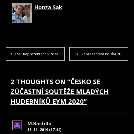
Honza Sak
NAVIGACE
JESC: Reprezentant Nizozemska 2019
JESC: Reprezentant Polska 2019
PRO
PŘÍSPĚVEK
2 THOUGHTS ON “
ČESKO SE
ZÚČASTNÍ SOUTĚŽE MLADÝCH
HUDEBNÍKŮ EYM 2020
”
M.bastilla
13. 11. 2019 (17:44)