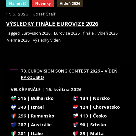
Na místě
Novinky
Vídeň 2026
17. 5. 2026
Josef Štaif
VÝSLEDKY FINÁLE EUROVIZE 2026
Tagged
Eurovision 2026
,
Eurovize 2026
,
finále
,
Vídeň 2026
,
Vienna 2026
,
výsledky vídeň
70. EUROVISION SONG CONTEST 2026 – VÍDEŇ,
RAKOUSKO
VELKÉ FINÁLE | 16. května 2026
516 | Bulharsko
134 | Norsko
343 | Izrael
124 | Chorvatsko
296 | Rumunsko
113 | Česko
287 | Austrálie
90 | Srbsko
281 | Itálie
89 | Malta