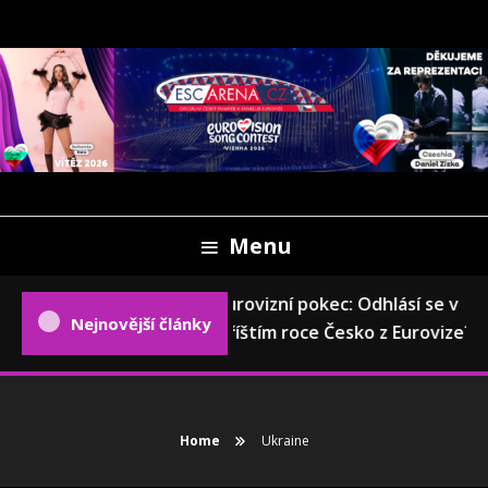
Skip
To
Content
Oficiální český fanweb a fanklub Eurovize
ESCARENA.CZ
Menu
Eurovizní pokec: Odhlásí se v
Nejnovější články
příštím roce Česko z Eurovize?
Home
Ukraine