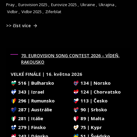
Pray
,
Eurovision 2025
,
Eurovize 2025
,
Ukraine
,
Ukrajina
,
Vidbir
,
Vidbir 2025
,
Ziferblat
>> číst více
70. EUROVISION SONG CONTEST 2026 – VÍDEŇ,
RAKOUSKO
VELKÉ FINÁLE | 16. května 2026
516 | Bulharsko
134 | Norsko
343 | Izrael
124 | Chorvatsko
296 | Rumunsko
113 | Česko
287 | Austrálie
90 | Srbsko
281 | Itálie
89 | Malta
279 | Finsko
75 | Kypr
243 | Dánsko
51 | Švédsko