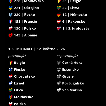
226 | Moldavsko
36 | Belgie
221 | Ukrajina
22 | Litva
220 | Řecko
12 | Německo
158 | Francie
6 | Rakousko
150 | Polsko
1 | S. království
145 | Albánie
1. SEMIFINÁLE | 12. května 2026
postupující
nepostupující
Belgie
Černá Hora
Finsko
Estonsko
Chorvatsko
Gruzie
Izrael
Portugalsko
Litva
San Marino
Moldavsko
Polsko