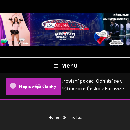
Skip
To
Content
Oficiální český fanweb a fanklub Eurovize
ESCARENA.CZ
Menu
Eurovizní pokec: Odhlásí se v
Nejnovější články
příštím roce Česko z Eurovize?
Home
Tic Tac