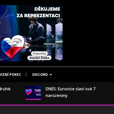
IZNÍ POKEC
DISCORD
é
DNES: Eurovize slaví své 70.
narozeniny