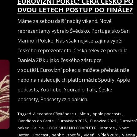
EUROVIZNÍ POKEC: ČEKÁ ČESKO PO
DVOU LETECH POSTUP DO FINÁLE?
Máme za sebou další nabitý víkend. Nové
reprezentanty vybralo Švédsko, Portugalsko San
Marino i Polsko. Nás však nejvíce zajímá výběr
českého reprezentanta. Česká televize potvrdila
Daniela Žižku jako českého zástupce
v soutěži. Eurovizní pokec si můžete přehrát níže
nebo na následujících platformách: Spotify, Apple
podcasts, YouTube, Youradio Talk, České
podcasty, Podcasty.cz a dalších.
Tagged
Alexandra Căpitănescu
,
Alicja
,
Apple podcasts
,
Bandidos do Cante
,
Eurovision 2026
,
Eurovize 2026
,
Eurovizní
pokec
,
Felicia
,
LOOK MUM NO COMPUTER
,
Monroe
,
Noam
Bettan
,
Podcast
,
senhit
,
spotify
,
Videň
,
Vídeň 2026
,
Vienna
,