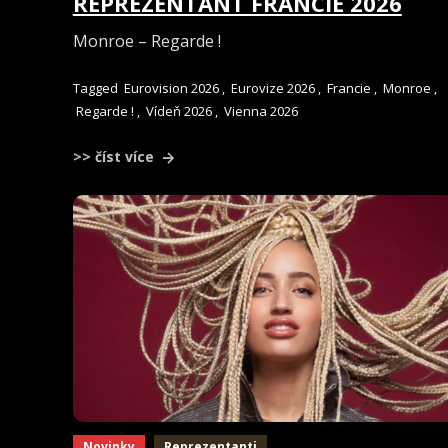
REPREZENTANT FRANCIE 2026
Monroe – Regarde !
Tagged
Eurovision 2026
,
Eurovize 2026
,
Francie
,
Monroe
,
Regarde !
,
Vídeň 2026
,
Vienna 2026
>> číst více
Novinky
Reprezentanti