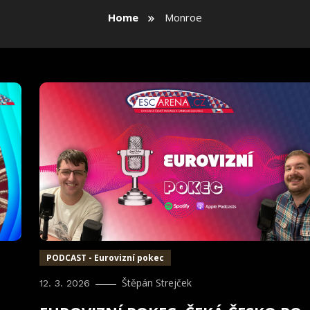
Home
Monroe
PODCAST - Eurovizní pokec
Štěpán Strejček
12. 3. 2026