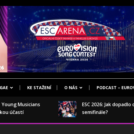
klub Eurovize
ENA.CZ
GAE
KE STAŽENÍ
O NÁS
PODCAST – EUROV
ung Musicians
ESC 2026: Jak dopadlo druh
účastí
semifinále?