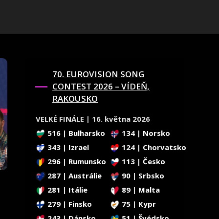
70. EUROVISION SONG
CONTEST 2026 – VÍDEŇ,
RAKOUSKO
VELKÉ FINÁLE | 16. května 2026
516 | Bulharsko
134 | Norsko
343 | Izrael
124 | Chorvatsko
296 | Rumunsko
113 | Česko
287 | Austrálie
90 | Srbsko
281 | Itálie
89 | Malta
279 | Finsko
75 | Kypr
243 | Dánsko
51 | Švédsko