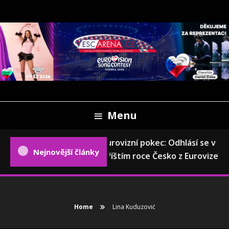
Skip
To
Content
Oficiální český fanweb a fanklub Eurovize
ESCARENA.CZ
Menu
Eurovizní pokec: Odhlásí se v
Nejnovější články
příštím roce Česko z Eurovize?
Home
Lina Kuduzović