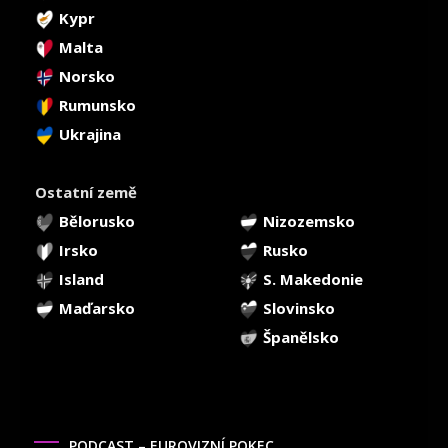
Kypr
Malta
Norsko
Rumunsko
Ukrajina
Ostatní země
Bělorusko
Nizozemsko
Irsko
Rusko
Island
S. Makedonie
Maďarsko
Slovinsko
Španělsko
PODCAST – EUROVIZNÍ POKEC