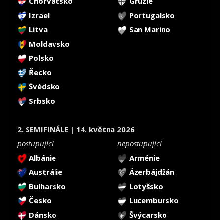
Chorvatsko
Gruzie
Izrael
Portugalsko
Litva
San Marino
Moldavsko
Polsko
Řecko
Švédsko
Srbsko
2. SEMIFINÁLE | 14. května 2026
postupující
nepostupující
Albánie
Arménie
Austrálie
Ázerbájdžán
Bulharsko
Lotyšsko
Česko
Lucembursko
Dánsko
Švýcarsko