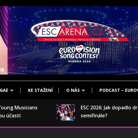
klub Eurovize
ENA.CZ
GAE
KE STAŽENÍ
O NÁS
PODCAST – EUROV
ng Musicians
ESC 2026: Jak dopadlo druh
účastí
semifinále?