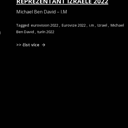
REPREZENTANT IZRAELE 2022
Michael Ben David – I.M
Tagged
eurovision 2022
,
Eurovize 2022
,
i.m
,
Izrael
,
Michael
Ben David
,
turín 2022
l
>> číst více