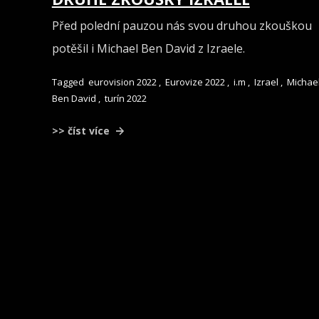
Před polední pauzou nás svou druhou zkouškou
potěšil i Michael Ben David z Izraele.
Tagged
eurovision 2022
,
Eurovize 2022
,
i.m
,
Izrael
,
Michae
Ben David
,
turín 2022
>> číst více