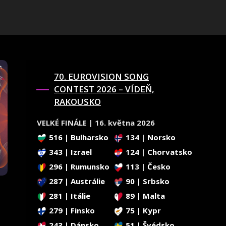
70. EUROVISION SONG
CONTEST 2026 – VÍDEŇ,
RAKOUSKO
VELKÉ FINÁLE | 16. května 2026
516 | Bulharsko
134 | Norsko
343 | Izrael
124 | Chorvatsko
296 | Rumunsko
113 | Česko
287 | Austrálie
90 | Srbsko
281 | Itálie
89 | Malta
279 | Finsko
75 | Kypr
243 | Dánsko
51 | Švédsko