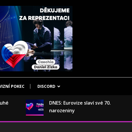
IZNÍ POKEC
DISCORD
é
DNES: Eurovize slaví své 70.
narozeniny