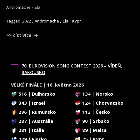
Andromache – Ela
Tagged
2022
,
Andromache
,
Ela
,
Kypr
>> číst více
70. EUROVISION SONG CONTEST 2026 – VÍDEŇ,
RAKOUSKO
VELKÉ FINÁLE | 16. května 2026
516 | Bulharsko
134 | Norsko
343 | Izrael
124 | Chorvatsko
296 | Rumunsko
113 | Česko
287 | Austrálie
90 | Srbsko
281 | Itálie
89 | Malta
279 | Finsko
75 | Kypr