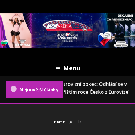
Skip
To
Content
Oficiální český fanweb a fanklub Eurovize
ESCARENA.CZ
Menu
Eurovizní pokec: Odhlásí se v
Nejnovější články
příštím roce Česko z Eurovize?
Home
Ela