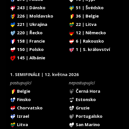
243 | Dánsko
51 | Švédsko
226 | Moldavsko
36 | Belgie
221 | Ukrajina
22 | Litva
220 | Řecko
12 | Německo
158 | Francie
6 | Rakousko
150 | Polsko
1 | S. království
145 | Albánie
1. SEMIFINÁLE | 12. května 2026
postupující
nepostupující
Belgie
Černá Hora
Finsko
Estonsko
Chorvatsko
Gruzie
Izrael
Portugalsko
Litva
San Marino