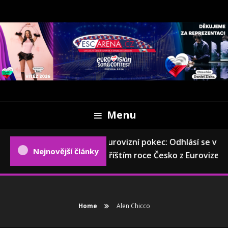
Skip
To
Content
Oficiální český fanweb a fanklub Eurovize
ESCARENA.CZ
Menu
Eurovizní pokec: Odhlásí se v
Nejnovější články
příštím roce Česko z Eurovize?
Home
Alen Chicco