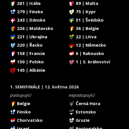
281 | Itálie
89 | Malta
279 | Finsko
75 | Kypr
243 | Dánsko
51 | Švédsko
226 | Moldavsko
36 | Belgie
221 | Ukrajina
22 | Litva
220 | Řecko
12 | Německo
158 | Francie
6 | Rakousko
150 | Polsko
1 | S. království
145 | Albánie
1. SEMIFINÁLE | 12. května 2026
postupující
nepostupující
Belgie
Černá Hora
Finsko
Estonsko
Chorvatsko
Gruzie
Izrael
Portugalsko