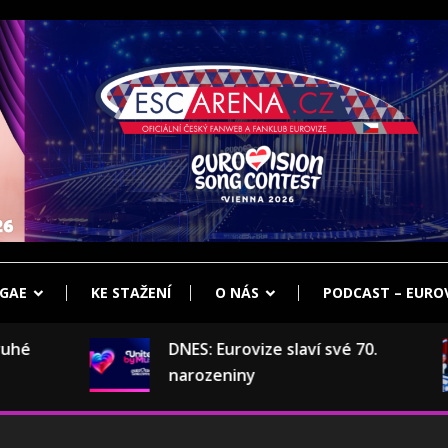
klub Eurovize
ENA.CZ
GAE
KE STAŽENÍ
O NÁS
PODCAST – EUROV
DNES: Eurovize slaví své 70.
narozeniny