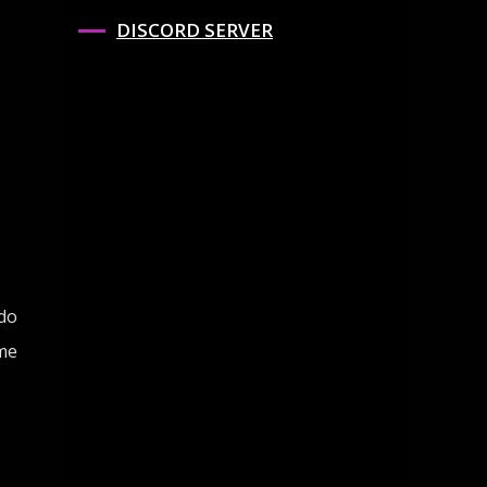
DISCORD SERVER
 do
áme