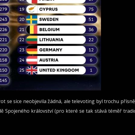
t se sice neobjevila žádná, ale televoting byl trochu přísně
dě Spojeného království (pro které se tak stává téměř tradic