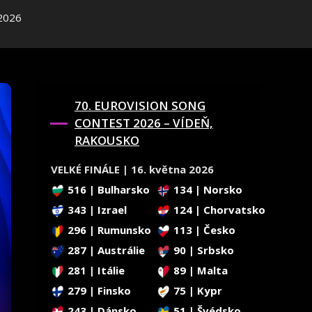
 2026
70. EUROVISION SONG
CONTEST 2026 – VÍDEŇ,
RAKOUSKO
VELKÉ FINÁLE | 16. května 2026
516 | Bulharsko
134 | Norsko
343 | Izrael
124 | Chorvatsko
296 | Rumunsko
113 | Česko
287 | Austrálie
90 | Srbsko
281 | Itálie
89 | Malta
279 | Finsko
75 | Kypr
243 | Dánsko
51 | Švédsko