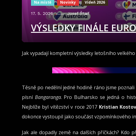
Na místě
Novinky
Vídeň 2026
17. 5. 2026
Josef Štaif
VÝSLEDKY FINÁLE EURO
Jak vypadají kompletní výsledky letošního velkého 
Těsně po nedělní jedné hodině ráno jsme poznali 
písní
Bangaranga
. Pro Bulharsko se jedná o histo
Nejblíže byl vítězství v roce 2017
Kristian Kosto
dokonce vystoupil jako součást vzpomínkového int
Jak ale dopadly země na dalších příčkách? Kdo p