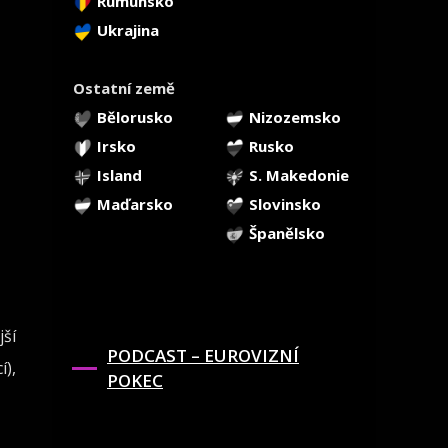
Rumunsko
Ukrajina
Ostatní země
Bělorusko
Nizozemsko
Irsko
Rusko
Island
S. Makedonie
Maďarsko
Slovinsko
Španělsko
jší
PODCAST – EUROVIZNÍ
í),
POKEC