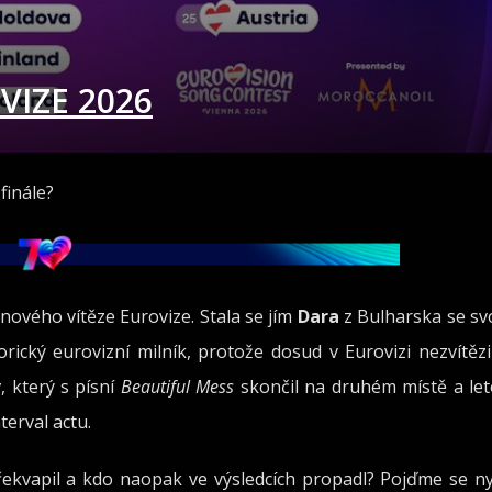
VIZE 2026
finále?
nového vítěze Eurovize. Stala se jím
Dara
z Bulharska se sv
rický eurovizní milník, protože dosud v Eurovizi nezvítězi
v
, který s písní
Beautiful Mess
skončil na druhém místě a let
erval actu.
řekvapil a kdo naopak ve výsledcích propadl? Pojďme se n