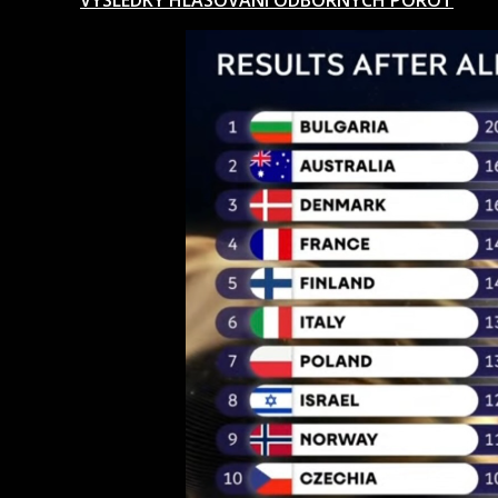
VÝSLEDKY HLASOVÁNÍ ODBORNÝCH POROT