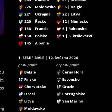
226 | Moldavsko
36 | Belgie
221 | Ukrajina
22 | Litva
220 | Řecko
12 | Německo
158 | Francie
6 | Rakousko
150 | Polsko
1 | S. království
145 | Albánie
1. SEMIFINÁLE | 12. května 2026
postupující
nepostupující
ou
Belgie
Černá Hora
Finsko
Estonsko
lo.
Chorvatsko
Gruzie
os
Izrael
Portugalsko
Litva
San Marino
Moldavsko
yní