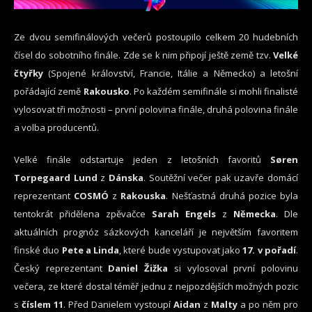
Ze dvou semifinálových večerů postoupilo celkem 20 hudebních
čísel do sobotního finále. Zde se k nim připojí ještě země tzv.
Velké
čtyřky
(Spojené království, Francie, Itálie a Německo) a letošní
pořádající země
Rakousko
. Po každém semifinále si mohli finalisté
vylosovat tři možnosti – první polovina finále, druhá polovina finále
a volba producentů.
Velké finále odstartuje jeden z letošních favoritů
Søren
Torpegaard Lund
z
Dánska
. Soutěžní večer pak uzavře domácí
reprezentant
COSMÓ
z
Rakouska
. Nešťastná druhá pozice byla
tentokrát přidělena zpěvačce
Sarah Engels
z
Německa
. Dle
aktuálních prognóz sázkových kanceláří je největším favoritem
finské duo
Pete a Linda
, které bude vystupovat jako
17. v pořadí
.
Český reprezentant
Daniel Žižka
si vylosoval první polovinu
večera, ze které dostal téměř jednu z nejpozdějších možných pozic
s
číslem 11
. Před Danielem vystoupí
Aidan
z
Malty
a po něm pro