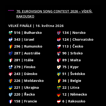
70. EUROVISION SONG CONTEST 2026 – VÍDEŇ,
RAKOUSKO
VELKÉ FINÁLE | 16. května 2026
516 | Bulharsko
134 | Norsko
343 | Izrael
124 | Chorvatsko
296 | Rumunsko
113 | Česko
287 | Austrálie
90 | Srbsko
281 | Itálie
89 | Malta
279 | Finsko
75 | Kypr
243 | Dánsko
51 | Švédsko
226 | Moldavsko
36 | Belgie
221 | Ukrajina
22 | Litva
220 | Řecko
12 | Německo
158 | Francie
6 | Rakousko