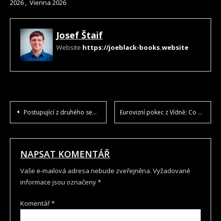
2026
,
Vienna 2026
Josef Štaif
Website
https://joeblack-books.website
NAVIGACE
Postupující z druhého semifinále Eurovize 2026
Eurovizní pokec z Vídně: Co nás čeká ve finále Eurovize 2026?
PRO
PŘÍSPĚVEK
NAPSAT KOMENTÁŘ
Vaše e-mailová adresa nebude zveřejněna.
Vyžadované
informace jsou označeny
*
Komentář
*