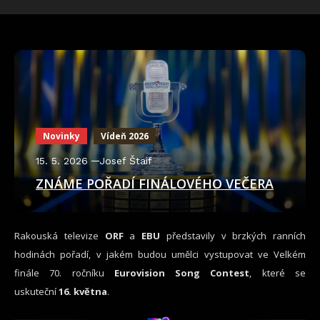
Novinky
Vídeň 2026
15. 5. 2026
Josef Štaif
ZNÁME POŘADÍ FINÁLOVÉHO VEČERA
Rakouská televize
ORF
a
EBU
představily v brzkých ranních
hodinách pořadí, v jakém budou umělci vystupovat ve Velkém
finále 70. ročníku
Eurovision Song Contest
, které se
uskuteční
16. května
.