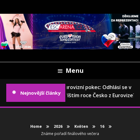
Skip
To
Content
Oficiální český fanweb a fanklub Eurovize
ESCARENA.CZ
Menu
Eurovizní pokec: Odhlásí se v
Nejnovější články
příštím roce Česko z Eurovize?
Home
2026
Květen
16
Známe pořadí finálového večera