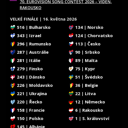
70. EUROVISION SONG CONTEST 2026 – VÍDEŇ,
RAKOUSKO
VELKÉ FINÁLE | 16. května 2026
516 | Bulharsko
134 | Norsko
343 | Izrael
124 | Chorvatsko
296 | Rumunsko
113 | Česko
287 | Austrálie
90 | Srbsko
281 | Itálie
89 | Malta
279 | Finsko
75 | Kypr
243 | Dánsko
51 | Švédsko
226 | Moldavsko
36 | Belgie
221 | Ukrajina
22 | Litva
220 | Řecko
12 | Německo
158 | Francie
6 | Rakousko
150 | Polsko
1 | S. království
145 | Albánie