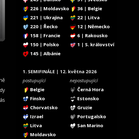
226 | Moldavsko
36 | Belgie
221 | Ukrajina
22 | Litva
220 | Řecko
12 | Německo
158 | Francie
6 | Rakousko
150 | Polsko
1 | S. království
145 | Albánie
1. SEMIFINÁLE | 12. května 2026
ně
postupující
nepostupující
Belgie
Černá Hora
kdy
Finsko
Estonsko
ás
Chorvatsko
Gruzie
Izrael
Portugalsko
Litva
San Marino
Moldavsko