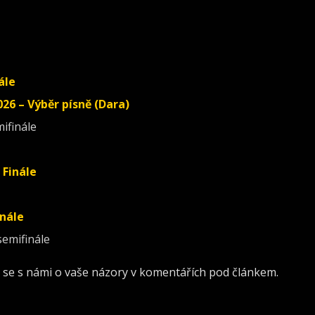
ále
26 – Výběr písně (Dara)
mifinále
 Finále
inále
semifinále
e se s námi o vaše názory v komentářích pod článkem.