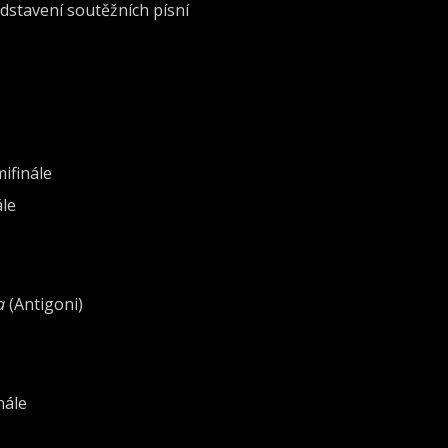
dstavení soutěžních písní
mifinále
ále
a
(Antigoni)
nále