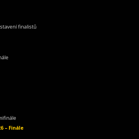
tavení finalistů
nále
mifinále
6 – Finále