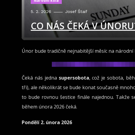
Národní kola
5. 2. 2026
Josef Štaif
CO NÁS ČEKÁ V ÚNORU
Únor bude tradičně nejnabitější měsíc na národní
Čeká nás jedna
supersobota
, což je sobota, b
tři), ale několikrát se bude konat současně mnoho
to bude rovnou šestice finále najednou. Takže 
během února 2026 čeká.
Pondělí 2. února 2026