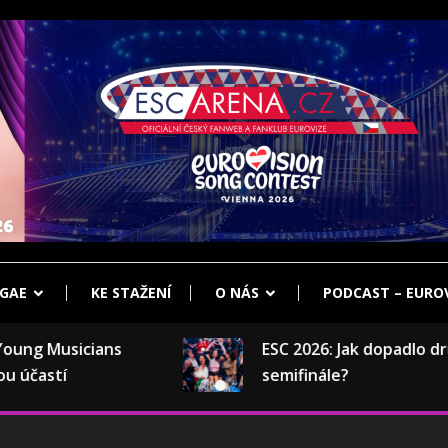
klub Eurovize
ENA.CZ
GAE
KE STAŽENÍ
O NÁS
PODCAST – EUROV
ng Musicians
ESC 2026: Jak dopadlo druhé
častí
semifinále?