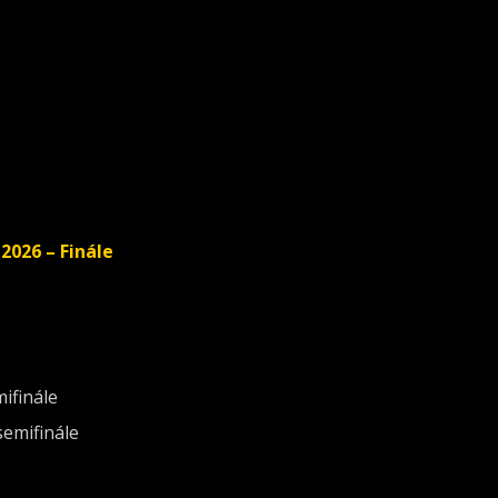
2026 – Finále
mifinále
semifinále