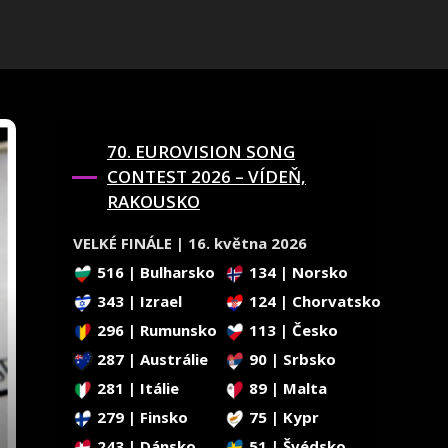
70. EUROVISION SONG
CONTEST 2026 – VÍDEŇ,
RAKOUSKO
VELKÉ FINÁLE | 16. května 2026
516 | Bulharsko
134 | Norsko
343 | Izrael
124 | Chorvatsko
296 | Rumunsko
113 | Česko
287 | Austrálie
90 | Srbsko
281 | Itálie
89 | Malta
279 | Finsko
75 | Kypr
243 | Dánsko
51 | Švédsko