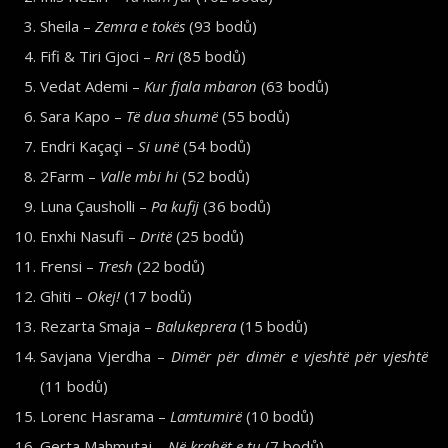
Sheila –
Zemra e tokës
(93 bodů)
Fifi & Tiri Gjoci –
Rri
(85 bodů)
Vedat Ademi –
Kur fjala mbaron
(63 bodů)
Sara Kapo –
Të dua shumë
(55 bodů)
Endri Kaçaçi –
Si unë
(54 bodů)
2Farm –
Valle mbi hi
(52 bodů)
Luna Çausholli –
Pa kufij
(36 bodů)
Enxhi Nasufi –
Dritë
(25 bodů)
Frensi –
Tresh
(22 bodů)
Ghiti –
Okej!
(17 bodů)
Rezarta Smaja –
Balukeprera
(15 bodů)
Savjana Vjerdha –
Dimër për dimër e vjeshtë për vjeshtë
(11 bodů)
Lorenc Hasrama –
Lamtumirë
(10 bodů)
Gerta Mahmutaj –
Në krahët e tu
(7 bodů)