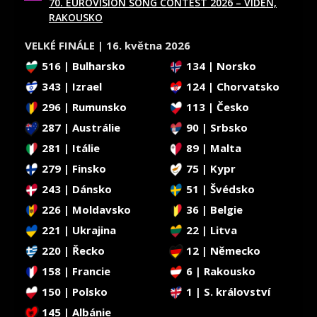
70. EUROVISION SONG CONTEST 2026 – VÍDEŇ,
RAKOUSKO
VELKÉ FINÁLE | 16. května 2026
516 | Bulharsko
134 | Norsko
343 | Izrael
124 | Chorvatsko
296 | Rumunsko
113 | Česko
287 | Austrálie
90 | Srbsko
281 | Itálie
89 | Malta
279 | Finsko
75 | Kypr
243 | Dánsko
51 | Švédsko
226 | Moldavsko
36 | Belgie
221 | Ukrajina
22 | Litva
220 | Řecko
12 | Německo
158 | Francie
6 | Rakousko
150 | Polsko
1 | S. království
145 | Albánie