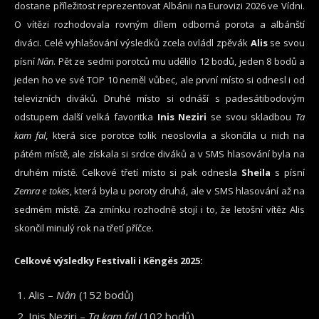
dostane příležitost reprezentovat Albánii na Eurovizi 2026 ve Vídni.
O vítězi rozhodovala rovným dílem odborná porota a albánští
diváci. Celé vyhlašování výsledků zcela ovládl zpěvák
Alis
se svou
písní
Nân
. Pět ze sedmi porotců mu udělilo 12 bodů, jeden 8 bodů a
jeden ho ve své TOP 10 neměl vůbec, ale první místo si odnesl i od
televizních diváků. Druhé místo si odnáší s padesátibodovým
odstupem další velká favoritka
Inis Neziri
se svou skladbou
Ta
kam fal
, která sice porotce tolik neoslovila a skončila u nich na
pátém místě, ale získala si srdce diváků a v SMS hlasování byla na
druhém místě. Celkové třetí místo si pak odnesla
Sheila
s písní
Zemra e tokës
, která byla u poroty druhá, ale v SMS hlasování až na
sedmém místě. Za zmínku rozhodně stojí i to, že letošní vítěz Alis
skončil minulý rok na třetí příčce.
Celkové výsledky
Festivali i Këngës 2025:
Alis –
Nân
(152 bodů)
Inis Neziri –
Ta kam fal
(102 bodů)