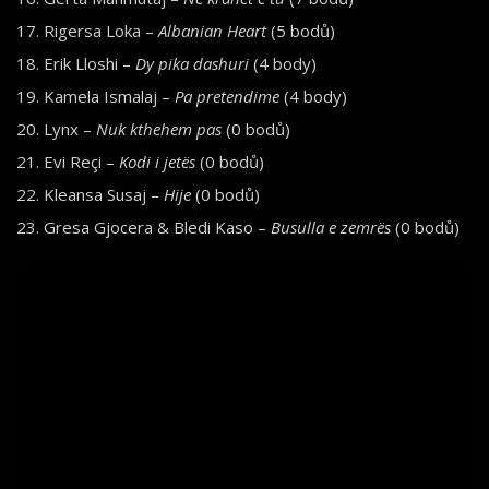
Rigersa Loka –
Albanian Heart
(5 bodů)
Erik Lloshi –
Dy pika dashuri
(4 body)
Kamela Ismalaj –
Pa pretendime
(4 body)
Lynx –
Nuk kthehem pas
(0 bodů)
Evi Reçi –
Kodi i jetës
(0 bodů)
Kleansa Susaj –
Hije
(0 bodů)
Gresa Gjocera & Bledi Kaso –
Busulla e zemrës
(0 bodů)