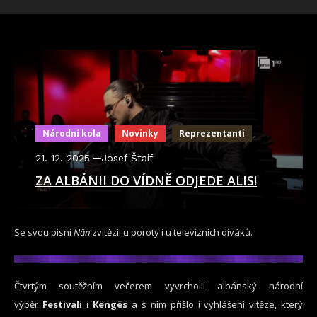
Národní kola
Novinky
Reprezentanti
21. 12. 2025
Josef Štaif
ZA ALBÁNII DO VÍDNĚ ODJEDE ALIS!
Se svou písní
Nân
zvítězil u poroty i u televizních diváků.
Čtvrtým soutěžním večerem vyvrcholil albánský národní
výběr
Festivali i Këngës
a s ním přišlo i vyhlášení vítěze, který