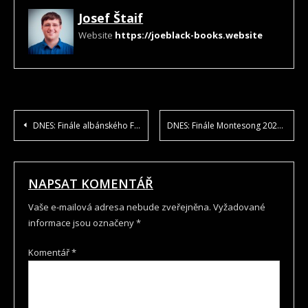
Josef Štaif
Website
https://joeblack-books.website
NAVIGACE
DNES: Finále albánského Festivali i Këngës 64
DNES: Finále Montesong 2025 v Černé Hoře
PRO
PŘÍSPĚVEK
NAPSAT KOMENTÁŘ
Vaše e-mailová adresa nebude zveřejněna.
Vyžadované
informace jsou označeny
*
Komentář
*