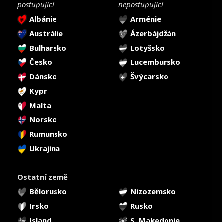
postupující
nepostupující
Albánie
Arménie
Austrálie
Ázerbájdžán
Bulharsko
Lotyšsko
Česko
Lucembursko
Dánsko
Švýcarsko
Kypr
Malta
Norsko
Rumunsko
Ukrajina
Ostatní země
Bělorusko
Nizozemsko
Irsko
Rusko
Island
S. Makedonie