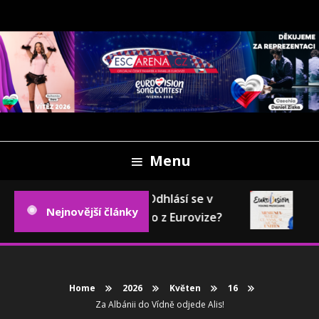
Skip
To
Content
Oficiální český fanweb a fanklub Eurovize
ESCARENA.CZ
Menu
Eurovizní pokec: Odhlásí se v
Eu
Nejnovější články
příštím roce Česko z Eurovize?
202
Home
2026
Květen
16
Za Albánii do Vídně odjede Alis!