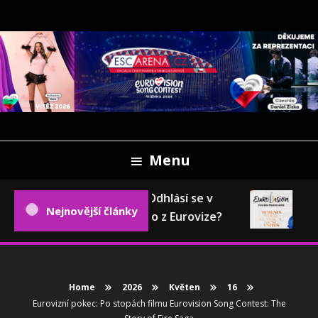
Skip
To
Content
Oficiální český fanweb a fanklub Eurovize
ESCARENA.CZ
Menu
Eurovizní pokec: Odhlásí se v
Eu
Nejnovější články
příštím roce Česko z Eurovize?
202
Home
2026
Květen
16
Eurovizní pokec: Po stopách filmu Eurovision Song Contest: The