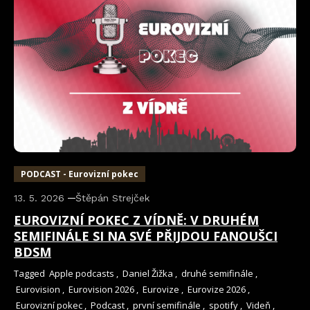
PODCAST - Eurovizní pokec
13. 5. 2026
Štěpán Strejček
EUROVIZNÍ POKEC Z VÍDNĚ: V DRUHÉM
SEMIFINÁLE SI NA SVÉ PŘIJDOU FANOUŠCI
BDSM
Tagged
Apple podcasts
,
Daniel Žižka
,
druhé semifinále
,
Eurovision
,
Eurovision 2026
,
Eurovize
,
Eurovize 2026
,
Eurovizní pokec
,
Podcast
,
první semifinále
,
spotify
,
Videň
,