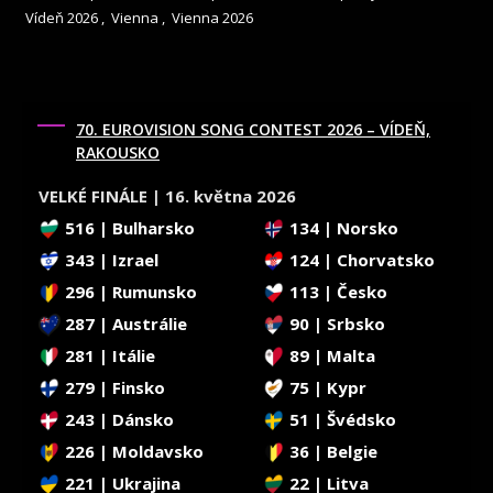
Vídeň 2026
,
Vienna
,
Vienna 2026
70. EUROVISION SONG CONTEST 2026 – VÍDEŇ,
RAKOUSKO
VELKÉ FINÁLE | 16. května 2026
516 | Bulharsko
134 | Norsko
343 | Izrael
124 | Chorvatsko
296 | Rumunsko
113 | Česko
287 | Austrálie
90 | Srbsko
281 | Itálie
89 | Malta
279 | Finsko
75 | Kypr
243 | Dánsko
51 | Švédsko
226 | Moldavsko
36 | Belgie
221 | Ukrajina
22 | Litva