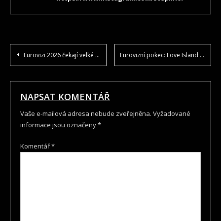
NAVIGACE
Eurovizi 2026 čekají velké změny pravidel
Eurovizní pokec: Love Island míří do Eurovize. Pomůže Antigoni televizní zkušenost?
PRO
PŘÍSPĚVEK
NAPSAT KOMENTÁŘ
Vaše e-mailová adresa nebude zveřejněna.
Vyžadované
informace jsou označeny
*
Komentář
*