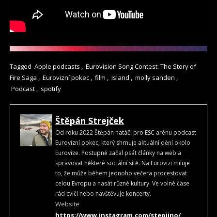
Tagged
Apple podcasts
,
Eurovision Song Contest: The Story of
Fire Saga
,
Eurovizní pokec
,
film
,
Island
,
molly sanden
,
Podcast
,
spotify
Štěpán Strejček
Od roku 2022 Štěpán natáčí pro ESC arénu podcast
Eurovizní pokec, který shrnuje aktuální dění okolo
Eurovize. Postupně začal psát články na web a
spravovat některé sociální sítě. Na Eurovizi miluje
to, že může během jednoho večera procestovat
celou Evropu a nasát různé kultury. Ve volné čase
rád cvičí nebo navštěvuje koncerty.
Website
https://www.instagram.com/stepiino/