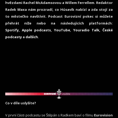
hvězdami Rachel McAdamsovou a Willem Ferrellem. Redaktor
Radek Maxa nám prozradí, co Húsavík nabízí a zda stojí za
to městečko navštívit. Podcast Eurovizní pokec si můžete
přehrát níže nebo na následujících platformách:
Spotify
,
Apple podcasts
,
YouTube
,
Youradio Talk
,
České
podcasty
a
dalších
.
Co v díle uslyšíte?
V první části podcastu se Štěpán s Radkem baví o filmu
Eurovision