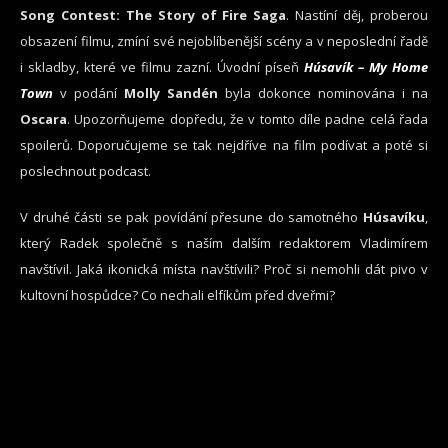
Song Contest: The Story of Fire Saga
. Nastíní děj, proberou
obsazení filmu, zmíní své nejoblíbenější scény a v neposlední řadě
i skladby, které ve filmu zazní. Úvodní píseň
Húsavík – My Home
Town
v podání
Molly Sandén
byla dokonce nominována i na
Oscara
. Upozorňujeme dopředu, že v tomto díle padne celá řada
spoilerů. Doporučujeme se tak nejdříve na film podívat a poté si
poslechnout podcast.
V druhé části se pak povídání přesune do samotného
Húsavíku
,
který Radek společně s naším dalším redaktorem Vladimírem
navštívil. Jaká ikonická místa navštívili? Proč si nemohli dát pivo v
kultovní hospůdce? Co nechali elfíkům před dveřmi?