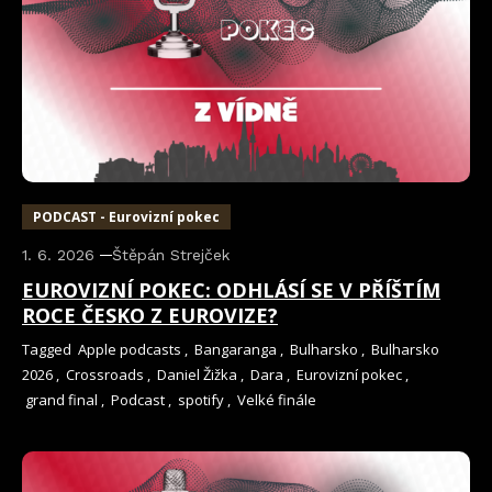
PODCAST - Eurovizní pokec
1. 6. 2026
Štěpán Strejček
EUROVIZNÍ POKEC: ODHLÁSÍ SE V PŘÍŠTÍM
ROCE ČESKO Z EUROVIZE?
Tagged
Apple podcasts
,
Bangaranga
,
Bulharsko
,
Bulharsko
2026
,
Crossroads
,
Daniel Žižka
,
Dara
,
Eurovizní pokec
,
grand final
,
Podcast
,
spotify
,
Velké finále