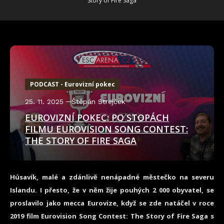
Story of Fire Saga
PODCAST - Eurovizní pokec
25. 11. 2025
Štěpán Strejček
EUROVIZNÍ POKEC: PO STOPÁCH
FILMU EUROVISION SONG CONTEST:
THE STORY OF FIRE SAGA
Húsavík, malé a zdánlivě nenápadné městečko na severu
Islandu. I přesto, že v něm žije pouhých 2 000 obyvatel, se
proslavilo jako mecca Eurovize, když se zde natáčel v roce
2019 film Eurovision Song Contest: The Story of Fire Saga s