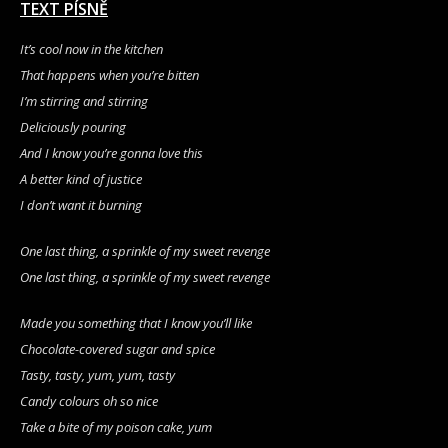
TEXT PÍSNĚ
It’s cool now in the kitchen
That happens when you’re bitten
I’m stirring and stirring
Deliciously pouring
And I know you’re gonna love this
A better kind of justice
I don’t want it burning
One last thing, a sprinkle of my sweet revenge
One last thing, a sprinkle of my sweet revenge
Made you something that I know you’ll like
Chocolate-covered sugar and spice
Tasty, tasty, yum, yum, tasty
Candy colours oh so nice
Take a bite of my poison cake, yum