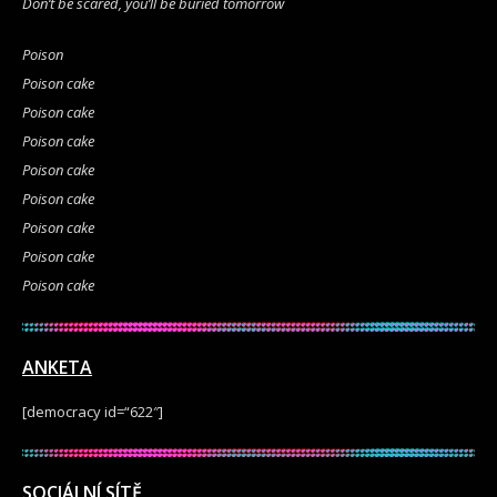
Don’t be scared, you’ll be buried tomorrow
Poison
Poison cake
Poison cake
Poison cake
Poison cake
Poison cake
Poison cake
Poison cake
Poiѕon cаke
ANKETA
[democracy id=“622″]
SOCIÁLNÍ SÍTĚ