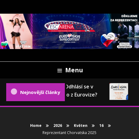
Skip
To
Content
Oficiální český fanweb a fanklub Eurovize
ESCARENA.CZ
Menu
Eurovizní pokec: Odhlásí se v
Eu
Nejnovější články
příštím roce Česko z Eurovize?
20
Home
2026
Květen
16
Reprezentant Chorvatska 2025