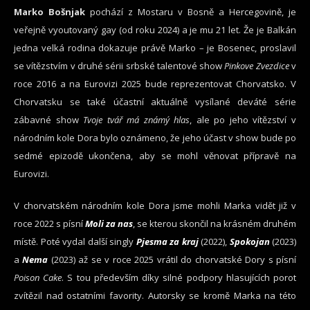
Marko Bošnjak
pochází z Mostaru v Bosně a Hercegovině, je
veřejně vyoutovaný gay (od roku 2024) a je mu 21 let. Že je Balkán
jedna velká rodina dokazuje právě Marko – je Bosenec, proslavil
se vítězstvím v druhé sérii srbské talentové show
Pinkove Zvezdice
v
roce 2016 a na Eurovizi 2025 bude reprezentovat Chorvatsko. V
Chorvatsku se také účastní aktuálně vysílané deváté série
zábavné show
Tvoje tvář má známý hlas
, ale po jeho vítězství v
národním kole Dora bylo oznámeno, že jeho účast v show bude po
sedmé epizodě ukončena, aby se mohl věnovat přípravě na
Eurovizi.
V chorvatském národním kole Dora jsme mohli Marka vidět již v
roce 2022 s písní
Moli za nas
, se kterou skončil na krásném druhém
místě. Poté vydal další singly
Pjesma za kraj
(2022),
Spokojan
(2023)
a
Nema
(2023) až se v roce 2025 vrátil do chorvatské Dory s písní
Poison Cake
. S tou především díky silné podpory hlasujících porot
zvítězil nad ostatními favority. Autorsky se kromě Marka na této