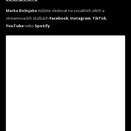
Marka Bošnjaka
můžete sledovat na sociálních sítích a
streamovacích službách
Facebook
,
Instagram
,
TikTok
,
YouTube
nebo
Spotify
.