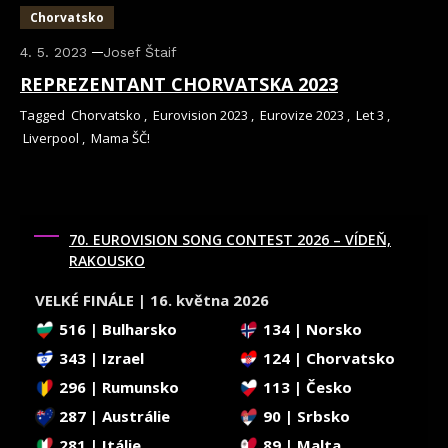
Chorvatsko
4. 5. 2023
Josef Štaif
REPREZENTANT CHORVATSKA 2023
Tagged
Chorvatsko
,
Eurovision 2023
,
Eurovize 2023
,
Let 3
,
Liverpool
,
Mama ŠČ!
70. EUROVISION SONG CONTEST 2026 – VÍDEŇ,
RAKOUSKO
VELKÉ FINÁLE | 16. května 2026
516 | Bulharsko
134 | Norsko
343 | Izrael
124 | Chorvatsko
296 | Rumunsko
113 | Česko
287 | Austrálie
90 | Srbsko
281 | Itálie
89 | Malta