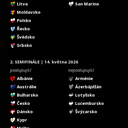
Litva
San Marino
Moldavsko
Polsko
Řecko
Švédsko
Srbsko
2. SEMIFINÁLE | 14. května 2026
postupující
nepostupující
Albánie
Arménie
Austrálie
Ázerbájdžán
Bulharsko
Lotyšsko
Česko
Lucembursko
Dánsko
Švýcarsko
Kypr
Malta