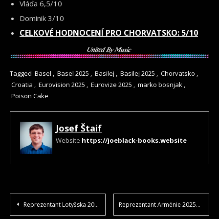
Vláďa 6,5/10
Dominik 3/10
CELKOVÉ HODNOCENÍ PRO CHORVATSKO: 5/10
Tagged
Basel
,
Basel 2025
,
Basilej
,
Basilej 2025
,
Chorvatsko
,
Croatia
,
Eurovision 2025
,
Eurovize 2025
,
marko bosnjak
,
Poison Cake
Josef Štaif
Website
https://joeblack-books.website
NAVIGACE
Reprezentant Lotyšska 2025
Reprezentant Arménie 2025