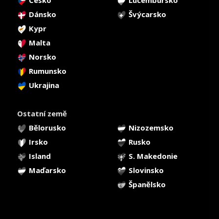
Česko
Lucembursko
Dánsko
Švýcarsko
Kypr
Malta
Norsko
Rumunsko
Ukrajina
Ostatní země
Bělorusko
Nizozemsko
Irsko
Rusko
Island
S. Makedonie
Maďarsko
Slovinsko
Španělsko