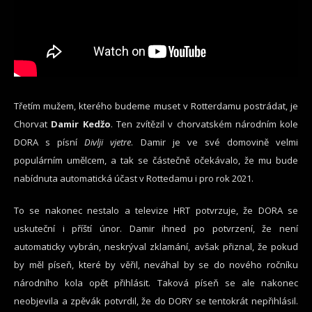
Třetím mužem, kterého budeme muset v Rotterdamu postrádat, je
Chorvat
Damir Kedžo
. Ten zvítězil v chorvatském národním kole
DORA s písní
Divlji vjetre
. Damir je ve své domovině velmi
populárním umělcem, a tak se částečně očekávalo, že mu bude
nabídnuta automatická účast v Rottedamu i pro rok 2021.
To se nakonec nestalo a televize HRT potvrzuje, že DORA se
uskuteční i příští únor. Damir ihned po potvrzení, že není
automaticky vybrán, neskrýval zklamání, avšak přiznal, že pokud
by měl píseň, které by věřil, neváhal by se do nového ročníku
národního kola opět přihlásit. Taková píseň se ale nakonec
neobjevila a zpěvák potvrdil, že do DORY se tentokrát nepřihlásil.