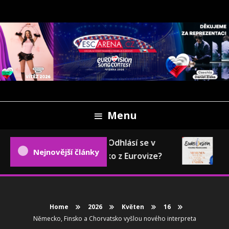
Skip
To
Content
Oficiální český fanweb a fanklub Eurovize
ESCARENA.CZ
Menu
Eurovizní pokec: Odhlásí se v
Eu
Nejnovější články
příštím roce Česko z Eurovize?
20
Home
2026
Květen
16
Německo, Finsko a Chorvatsko vyšlou nového interpreta