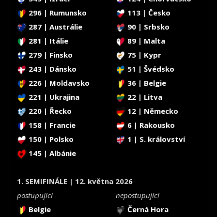
296 | Rumunsko
113 | Česko
287 | Austrálie
90 | Srbsko
281 | Itálie
89 | Malta
279 | Finsko
75 | Kypr
243 | Dánsko
51 | Švédsko
226 | Moldavsko
36 | Belgie
221 | Ukrajina
22 | Litva
220 | Řecko
12 | Německo
158 | Francie
6 | Rakousko
150 | Polsko
1 | S. království
145 | Albánie
1. SEMIFINÁLE | 12. května 2026
postupující
nepostupující
Belgie
Černá Hora