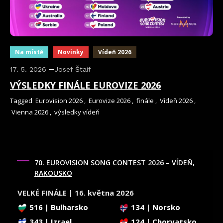
Na místě
Novinky
Vídeň 2026
17. 5. 2026
Josef Štaif
VÝSLEDKY FINÁLE EUROVIZE 2026
Tagged
Eurovision 2026
,
Eurovize 2026
,
finále
,
Vídeň 2026
,
Vienna 2026
,
výsledky vídeň
70. EUROVISION SONG CONTEST 2026 – VÍDEŇ,
RAKOUSKO
VELKÉ FINÁLE | 16. května 2026
516 | Bulharsko
134 | Norsko
343 | Izrael
124 | Chorvatsko