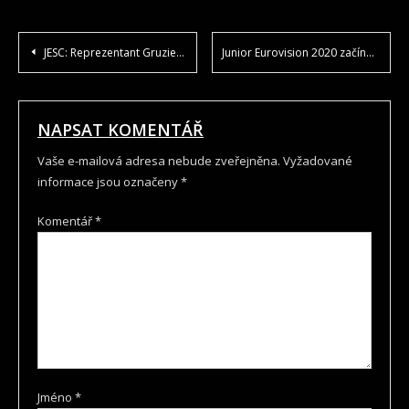
NAVIGACE
JESC: Reprezentant Gruzie 2020
Junior Eurovision 2020 začíná
PRO
PŘÍSPĚVEK
NAPSAT KOMENTÁŘ
Vaše e-mailová adresa nebude zveřejněna.
Vyžadované
informace jsou označeny
*
Komentář
*
Jméno
*