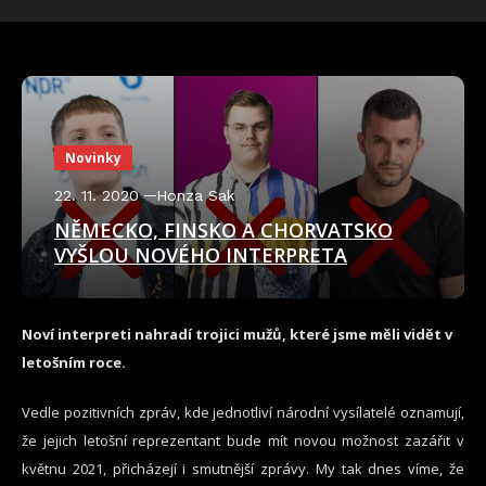
Novinky
22. 11. 2020
Honza Sak
NĚMECKO, FINSKO A CHORVATSKO
VYŠLOU NOVÉHO INTERPRETA
Noví interpreti nahradí trojici mužů, které jsme měli vidět v
letošním roce.
Vedle pozitivních zpráv, kde jednotliví národní vysílatelé oznamují,
že jejich letošní reprezentant bude mít novou možnost zazářit v
květnu 2021, přicházejí i smutnější zprávy. My tak dnes víme, že