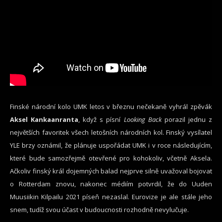
Finské národní kolo UMK letos v březnu nečekaně vyhrál zpěvák
Aksel Kankaanranta
, když s písní
Looking Back
porazil jednu z
největších favoritek všech letošních národních kol. Finský vysílatel
YLE brzy oznámil, že plánuje uspořádat UMK i v roce následujícím,
které bude samozřejmě otevřené pro kohokoliv, včetně Aksela.
Ačkoliv finský král dojemných balad nejprve silně uvažoval bojovat
o Rotterdam znovu, nakonec médiím potvrdil, že do Uuden
Muusiikin Kilpailu 2021 píseň nezaslal. Eurovize je ale stále jeho
snem, tudíž svou účast v budoucnosti rozhodně nevylučuje.