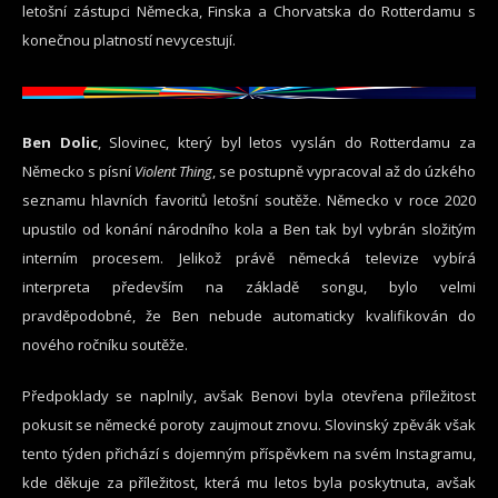
letošní zástupci Německa, Finska a Chorvatska do Rotterdamu s
konečnou platností nevycestují.
Ben Dolic
, Slovinec, který byl letos vyslán do Rotterdamu za
Německo s písní
Violent Thing
, se postupně vypracoval až do úzkého
seznamu hlavních favoritů letošní soutěže. Německo v roce 2020
upustilo od konání národního kola a Ben tak byl vybrán složitým
interním procesem. Jelikož právě německá televize vybírá
interpreta především na základě songu, bylo velmi
pravděpodobné, že Ben nebude automaticky kvalifikován do
nového ročníku soutěže.
Předpoklady se naplnily, avšak Benovi byla otevřena příležitost
pokusit se německé poroty zaujmout znovu. Slovinský zpěvák však
tento týden přichází s dojemným příspěvkem na svém Instagramu,
kde děkuje za příležitost, která mu letos byla poskytnuta, avšak