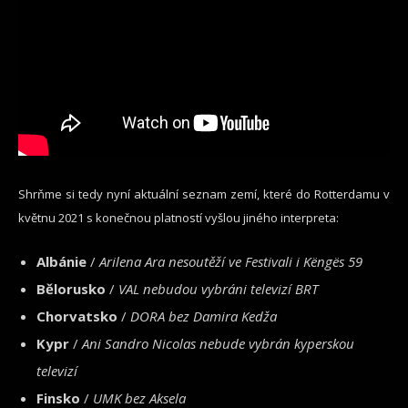
Shrňme si tedy nyní aktuální seznam zemí, které do Rotterdamu v
květnu 2021 s konečnou platností vyšlou jiného interpreta:
Albánie
/
Arilena Ara nesoutěží ve Festivali i Këngës 59
Bělorusko
/
VAL nebudou vybráni televizí BRT
Chorvatsko
/
DORA bez Damira Kedža
Kypr
/
Ani Sandro Nicolas nebude vybrán kyperskou
televizí
Finsko
/
UMK bez Aksela