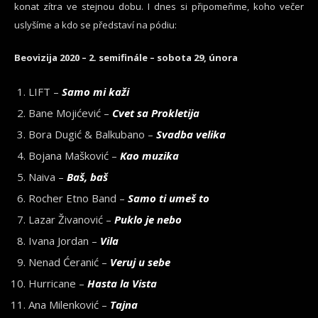
konat zítra ve stejnou dobu. I dnes si připomeňme, koho večer
uslyšíme a kdo se představí na pódiu:
Beovizija 2020 – 2. semifinále – sobota 29, února
LIFT –
Samo mi kaži
Bane Mojićević –
Cvet sa Prokletija
Bora Dugić & Balkubano –
Svadba velika
Bojana Mašković –
Kao muzika
Naiva –
Baš, baš
Rocher Etno Band –
Samo ti umeš to
Lazar Živanović –
Puklo je nebo
Ivana Jordan –
Vila
Nenad Ćeranić –
Veruj u sebe
Hurricane –
Hasta la Vista
Ana Milenković –
Tajna