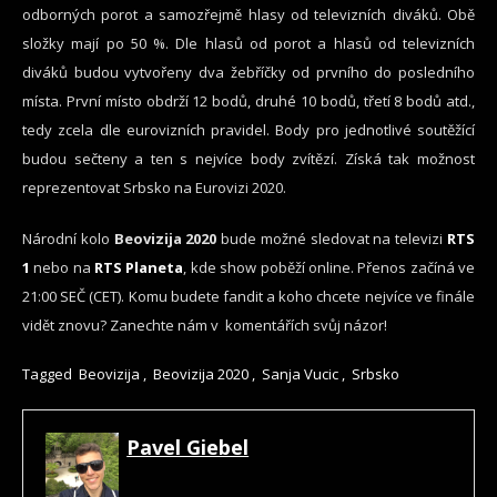
odborných porot a samozřejmě hlasy od televizních diváků. Obě
složky mají po 50 %. Dle hlasů od porot a hlasů od televizních
diváků budou vytvořeny dva žebříčky od prvního do posledního
místa. První místo obdrží 12 bodů, druhé 10 bodů, třetí 8 bodů atd.,
tedy zcela dle eurovizních pravidel. Body pro jednotlivé soutěžící
budou sečteny a ten s nejvíce body zvítězí. Získá tak možnost
reprezentovat Srbsko na Eurovizi 2020.
Národní kolo
Beovizija 2020
bude možné sledovat na televizi
RTS
1
nebo na
RTS Planeta
, kde show poběží online. Přenos začíná ve
21:00 SEČ (CET). Komu budete fandit a koho chcete nejvíce ve finále
vidět znovu? Zanechte nám v komentářích svůj názor!
Tagged
Beovizija
,
Beovizija 2020
,
Sanja Vucic
,
Srbsko
Pavel Giebel