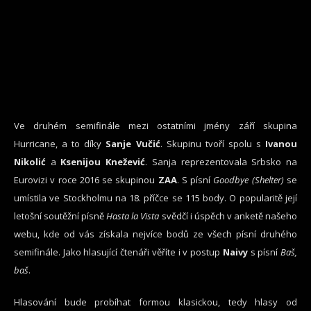
Ve druhém semifinále mezi ostatními jmény září skupina
Hurricane, a to díky
Sanje Vučić
. Skupinu tvoří spolu s
Ivanou
Nikolić
a
Ksenijou Knežević
. Sanja reprezentovala Srbsko na
Eurovizi v roce 2016 se skupinou
ZAA
. S písní
Goodbye (Shelter)
se
umístila ve Stockholmu na 18. příčce se 115 body. O popularitě její
letošní soutěžní písně
Hasta la Vista
svědčí i úspěch v anketě našeho
webu, kde od vás získala nejvíce bodů ze všech písní druhého
semifinále. Jako hlasující čtenáři věříte i v postup
Naivy
s písní
Baš,
baš
.
Hlasování bude probíhat formou klasickou, tedy hlasy od