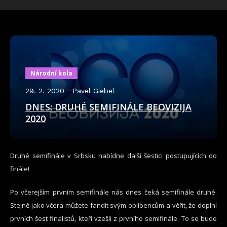
Národní kola
29. 2. 2020
Pavel Giebel
DNES: DRUHÉ SEMIFINÁLE BEOVIZIJA
2020
Druhé semifinále v Srbsku nabídne další šestici postupujících do
finále!
Po včerejším prvním semifinále nás dnes čeká semifinále druhé.
Stejně jako včera můžete fandit svým oblíbencům a věřit, že doplní
prvních šest finalistů, kteří vzešli z prvního semifinále. To se bude