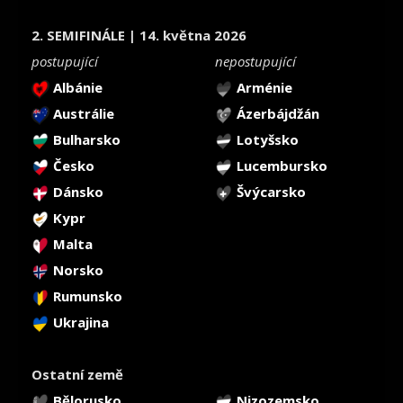
2. SEMIFINÁLE | 14. května 2026
postupující
nepostupující
Albánie
Arménie
Austrálie
Ázerbájdžán
Bulharsko
Lotyšsko
Česko
Lucembursko
Dánsko
Švýcarsko
Kypr
Malta
Norsko
Rumunsko
Ukrajina
Ostatní země
Bělorusko
Nizozemsko