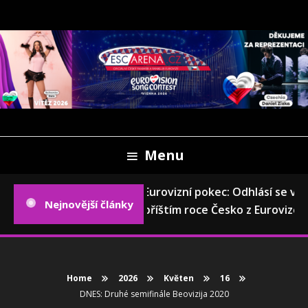
Skip
To
Content
Oficiální český fanweb a fanklub Eurovize
ESCARENA.CZ
Menu
Eurovizní pokec: Odhlásí se v
Nejnovější články
příštím roce Česko z Eurovize?
Home
2026
Květen
16
DNES: Druhé semifinále Beovizija 2020