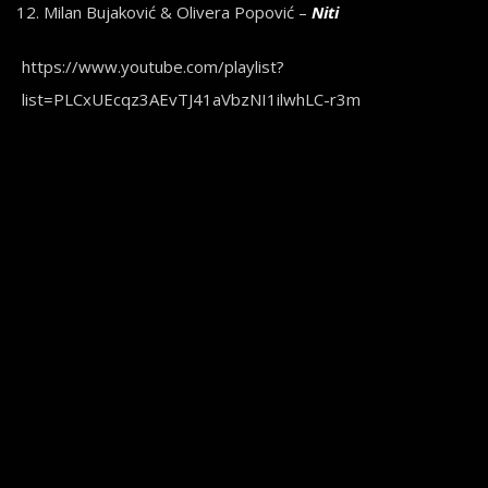
Milan Bujaković & Olivera Popović –
Niti
https://www.youtube.com/playlist?
list=PLCxUEcqz3AEvTJ41aVbzNI1ilwhLC-r3m