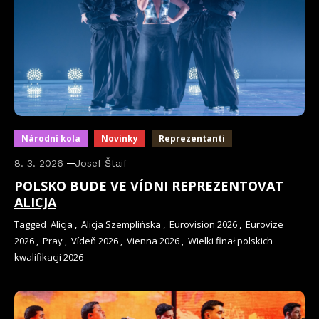
Národní kola
Novinky
Reprezentanti
8. 3. 2026
Josef Štaif
POLSKO BUDE VE VÍDNI REPREZENTOVAT
ALICJA
Tagged
Alicja
,
Alicja Szemplińska
,
Eurovision 2026
,
Eurovize
2026
,
Pray
,
Vídeň 2026
,
Vienna 2026
,
Wielki finał polskich
kwalifikacji 2026