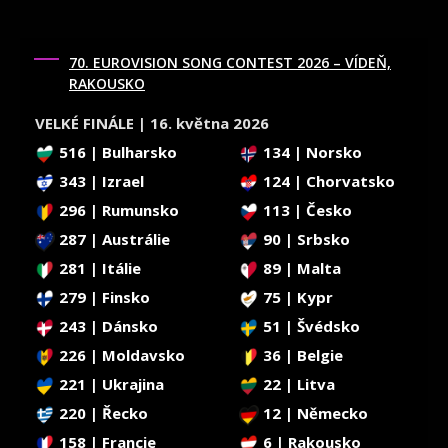
70. EUROVISION SONG CONTEST 2026 – VÍDEŇ,
RAKOUSKO
VELKÉ FINÁLE | 16. května 2026
516 | Bulharsko
134 | Norsko
343 | Izrael
124 | Chorvatsko
296 | Rumunsko
113 | Česko
287 | Austrálie
90 | Srbsko
281 | Itálie
89 | Malta
279 | Finsko
75 | Kypr
243 | Dánsko
51 | Švédsko
226 | Moldavsko
36 | Belgie
221 | Ukrajina
22 | Litva
220 | Řecko
12 | Německo
158 | Francie
6 | Rakousko