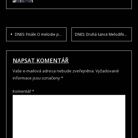
NAVIGACE
DNES: Finále O melodie pentru Europa 2020
DNES: Druhá šance Melodifestivalen 2020
PRO
PŘÍSPĚVEK
NAPSAT KOMENTÁŘ
Vaše e-mailová adresa nebude zveřejněna.
Vyžadované
informace jsou označeny
*
Komentář
*