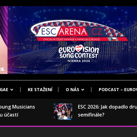
klub Eurovize
ENA.CZ
GAE
KE STAŽENÍ
O NÁS
PODCAST – EUROV
 Musicians
ESC 2026: Jak dopadlo druhé
astí
semifinále?