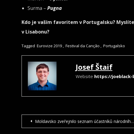
Surma –
Pugna
Kdo je vaším favoritem v Portugalsku? Myslíte
v Lisabonu?
Tagged
Eurovize 2019
,
Festival da Canção
,
Portugalsko
Josef Štaif
Website
https://joeblack
NAVIGACE
Moldavsko zveřejnilo seznam účastníků národního kola