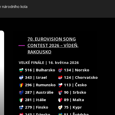
y národního kola
70. EUROVISION SONG
CONTEST 2026 – VÍDEŇ,
RAKOUSKO
VELKÉ FINÁLE | 16. května 2026
516 | Bulharsko
134 | Norsko
343 | Izrael
124 | Chorvatsko
296 | Rumunsko
113 | Česko
287 | Austrálie
90 | Srbsko
281 | Itálie
89 | Malta
279 | Finsko
75 | Kypr
243 | Dánsko
51 | Švédsko