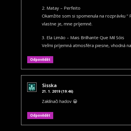
2. Matay – Perfeito
Okamžite som si spomenula na rozprávku “ Pr
vlastne je, mne príjemné.
3. Ela Limão – Mais Brilhante Que Mil Sóis
Veľmi príjemná atmosféra piesne, vhodná na
Odpovědět
Sisska
21. 1. 2019 (19:46)
Zaklínači hadov 😀
Odpovědět