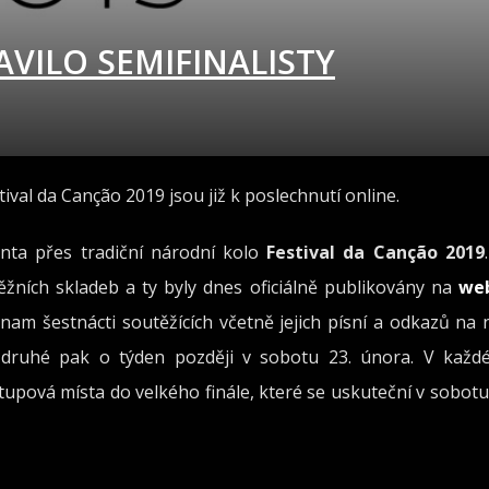
VILO SEMIFINALISTY
val da Canção 2019 jsou již k poslechnutí online.
nta přes tradiční národní kolo
Festival da Canção 2019
těžních skladeb a ty byly dnes oficiálně publikovány na
we
nam šestnácti soutěžících včetně jejich písní a odkazů na 
, druhé pak o týden později v sobotu 23. února. V každ
tupová místa do velkého finále, které se uskuteční v sobotu