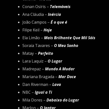
Conan Osíris –
Telemóveis
Ana Cláudia –
Inércia
João Campos –
É o que é
Filipe Keil –
Hoje
Ela Limão –
Mais Brilhante Que Mil Sóis
Soraia Tavares –
O Meu Sonho
Matay –
Perfeito
Lara Laquiz –
O Lugar
Madrepaz –
Mundo A Mudar
Mariana Bragada –
Mar Doce
Dan Riverman –
Lava
NBC –
Igual a Ti
Mila Dores –
Debaixo do Lugar
Marlon –
O Jantar