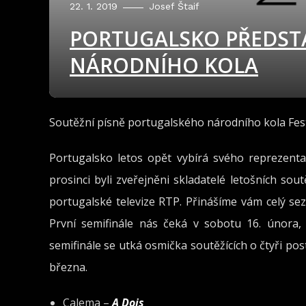
22. 1. 2019
Josef Štaif
PORTUGALSKO PŘEDSTA
NÁRODNÍHO KOLA
Soutěžní písně portugalského národního kola Festi
Portugalsko letos opět vybírá svého reprezenta
prosinci byli zveřejněni skladatelé letošních sou
portugalské televize RTP. Přinášíme vám celý sez
První semifinále nás čeká v sobotu 16. února
semifinále se utká osmička soutěžících o čtyři pos
března.
Calema –
A Dois