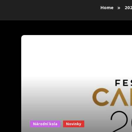
Home
20
Národní kola
Novinky