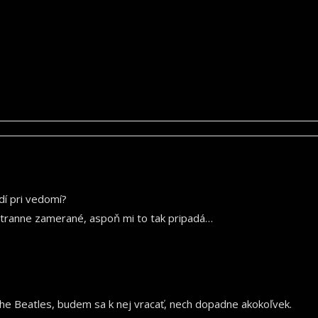
dí pri vedomí?
ostranne zamerané, aspoň mi to tak pripadá…
he Beatles, budem sa k nej vracať, nech dopadne akokoľvek.