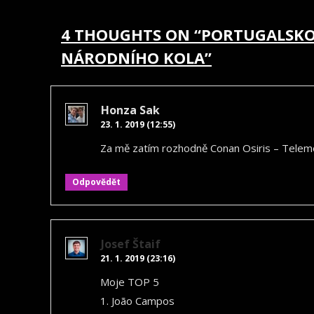
PRO
PŘÍSPĚVEK
4 THOUGHTS ON “
PORTUGALSKO 
NÁRODNÍHO KOLA
”
Honza Sak
23. 1. 2019 (12:55)
Za mě zatím rozhodně Conan Osiris – Telemó
Odpovědět
Josef Štaif
21. 1. 2019 (23:16)
Moje TOP 5
1. João Campos