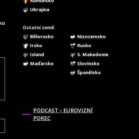
Rumunsko
Ukrajina
ku
Ostatní země
Bělorusko
Nizozemsko
Irsko
Rusko
Island
S. Makedonie
Maďarsko
Slovinsko
Španělsko
PODCAST – EUROVIZNÍ
POKEC