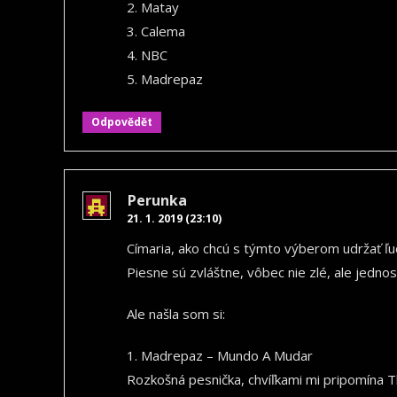
2. Matay
3. Calema
4. NBC
5. Madrepaz
Odpovědět
Perunka
21. 1. 2019 (23:10)
Címaria, ako chcú s týmto výberom udržať ľu
Piesne sú zvláštne, vôbec nie zlé, ale jedn
Ale našla som si:
1. Madrepaz – Mundo A Mudar
Rozkošná pesnička, chvíľkami mi pripomína T