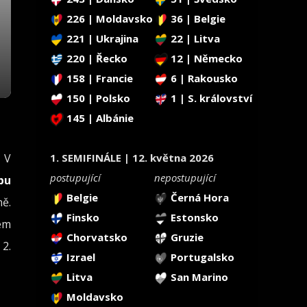
226 | Moldavsko
36 | Belgie
221 | Ukrajina
22 | Litva
220 | Řecko
12 | Německo
158 | Francie
6 | Rakousko
150 | Polsko
1 | S. království
145 | Albánie
. V
1. SEMIFINÁLE | 12. května 2026
postupující
nepostupující
bu
Belgie
Černá Hora
ně.
Finsko
Estonsko
ém
Chorvatsko
Gruzie
 2.
Izrael
Portugalsko
Litva
San Marino
Moldavsko