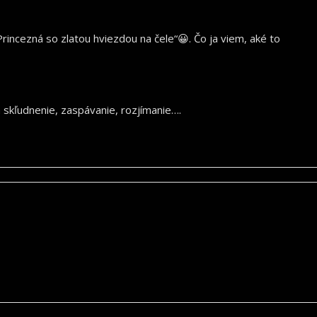
incezná so zlatou hviezdou na čele“😀. Čo ja viem, aké to
 skľudnenie, zaspávanie, rozjímanie….