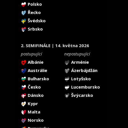
Polsko
Řecko
Švédsko
Srbsko
2. SEMIFINÁLE | 14. května 2026
postupující
nepostupující
Albánie
Arménie
Austrálie
Ázerbájdžán
Bulharsko
Lotyšsko
Česko
Lucembursko
Dánsko
Švýcarsko
Kypr
Malta
Norsko