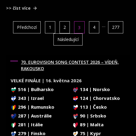
>> číst více
STRÁNKOVÁNÍ
…
Předchozí
1
2
3
4
277
PŘÍSPĚVKŮ
Následující
70. EUROVISION SONG CONTEST 2026 – VÍDEŇ,
RAKOUSKO
VELKÉ FINÁLE | 16. května 2026
516 | Bulharsko
134 | Norsko
343 | Izrael
124 | Chorvatsko
296 | Rumunsko
113 | Česko
287 | Austrálie
90 | Srbsko
281 | Itálie
89 | Malta
279 | Finsko
75 | Kypr