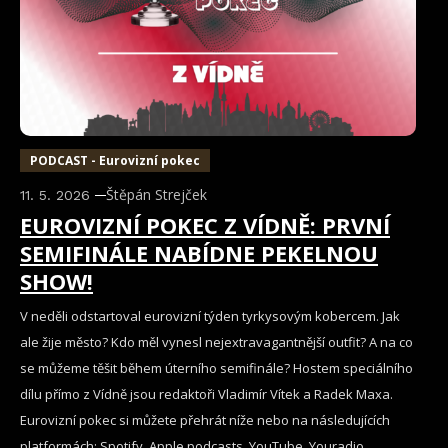
PODCAST - Eurovizní pokec
Štěpán Strejček
11. 5. 2026
EUROVIZNÍ POKEC Z VÍDNĚ: PRVNÍ
SEMIFINÁLE NABÍDNE PEKELNOU
SHOW!
V neděli odstartoval eurovizní týden tyrkysovým kobercem. Jak
ale žije město? Kdo měl vynesl nejextravagantnější outfit? A na co
se můžeme těšit během úterního semifinále? Hostem speciálního
dílu přímo z Vídně jsou redaktoři Vladimír Vítek a Radek Maxa.
Eurovizní pokec si můžete přehrát níže nebo na následujících
platformách: Spotify, Apple podcasts, YouTube, Youradio