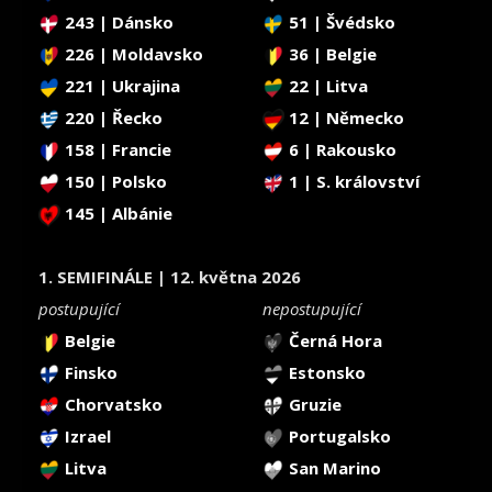
243 | Dánsko
51 | Švédsko
226 | Moldavsko
36 | Belgie
221 | Ukrajina
22 | Litva
220 | Řecko
12 | Německo
158 | Francie
6 | Rakousko
150 | Polsko
1 | S. království
145 | Albánie
1. SEMIFINÁLE | 12. května 2026
postupující
nepostupující
Belgie
Černá Hora
Finsko
Estonsko
Chorvatsko
Gruzie
Izrael
Portugalsko
Litva
San Marino