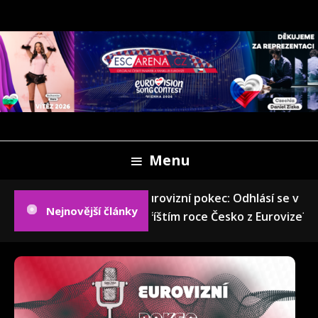
Skip
To
Content
Oficiální český fanweb a fanklub Eurovize
ESCARENA.CZ
Menu
Eurovizní pokec: Odhlásí se v
Nejnovější články
příštím roce Česko z Eurovize?