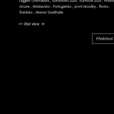
Tagged
Chorvatsko
,
Eurovision 2026
,
Eurovize 2026
,
Finsko
Gruzie
,
Moldavsko
,
Portugalsko
,
první zkoušky
,
Řecko
,
Švédsko
,
Wiener Stadthalle
>> číst více
STRÁNKOVÁNÍ
Předchozí
PŘÍSPĚVKŮ