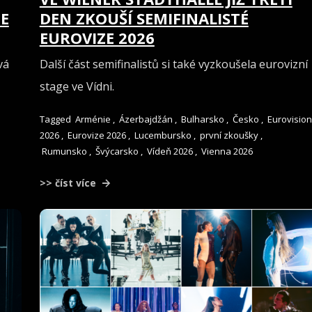
E
DEN ZKOUŠÍ SEMIFINALISTÉ
EUROVIZE 2026
vá
Další část semifinalistů si také vyzkoušela eurovizní
stage ve Vídni.
Tagged
Arménie
,
Ázerbajdžán
,
Bulharsko
,
Česko
,
Eurovision
2026
,
Eurovize 2026
,
Lucembursko
,
první zkoušky
,
Rumunsko
,
Švýcarsko
,
Vídeň 2026
,
Vienna 2026
>> číst více