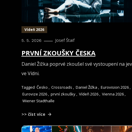
Vídeň 2026
Josef Štaif
5. 5. 2026
PRVNÍ ZKOUŠKY ČESKA
Daniel Žižka poprvé zkoušel své vystoupení na jevi
ve Vídni.
Tagged
Česko
,
Crossroads
,
Daniel Žižka
,
Eurovision 2026
,
Eurovize 2026
,
první zkoušky
,
Vídeň 2026
,
Vienna 2026
,
Wiener Stadthalle
>> číst více