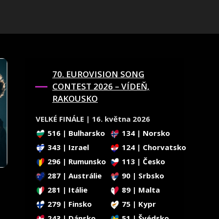
70. EUROVISION SONG
CONTEST 2026 – VÍDEŇ,
RAKOUSKO
VELKÉ FINÁLE | 16. května 2026
516 | Bulharsko
134 | Norsko
343 | Izrael
124 | Chorvatsko
296 | Rumunsko
113 | Česko
287 | Austrálie
90 | Srbsko
281 | Itálie
89 | Malta
279 | Finsko
75 | Kypr
243 | Dánsko
51 | Švédsko