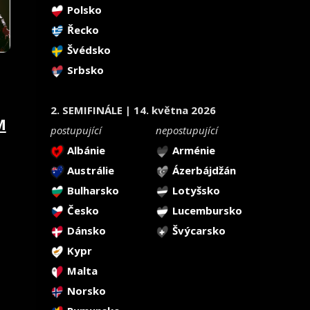
Polsko
Řecko
Švédsko
Srbsko
2. SEMIFINÁLE | 14. května 2026
M
postupující
nepostupující
Albánie
Arménie
Austrálie
Ázerbájdžán
Bulharsko
Lotyšsko
Česko
Lucembursko
Dánsko
Švýcarsko
Kypr
Malta
Norsko