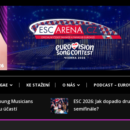
klub Eurovize
ENA.CZ
GAE
KE STAŽENÍ
O NÁS
PODCAST – EUROV
g Musicians
ESC 2026: Jak dopadlo druhé
astí
semifinále?