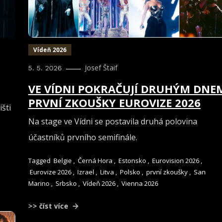
Vídeň 2026
Josef Štaif
5. 5. 2026
VE VÍDNI POKRAČUJÍ DRUHÝM DNE
PRVNÍ ZKOUŠKY EUROVIZE 2026
šti
Na stage ve Vídni se postavila druhá polovina
účastníků prvního semifinále.
Tagged
Belgie
,
Černá Hora
,
Estonsko
,
Eurovision 2026
,
Eurovize 2026
,
Izrael
,
Litva
,
Polsko
,
první zkoušky
,
San
Marino
,
Srbsko
,
Vídeň 2026
,
Vienna 2026
>> číst více